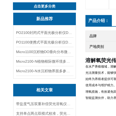
点击更多分类
新品推荐
产品介绍：
PO2100封闭式平面光极分析仪DO二维成像
品牌
PO1100便携式平面光极分析仪DO二维成像
产地类别
Micro1100沉积物DO垂向分布微电极测量系统
溶解氧荧光传
Micro2100-N植物根际微环境多通道微电极分析系统
在水产养殖领域，溶
Micro2100-N水沉积物界面多参数微电极分析系统
光法测量技术，能够
始终为养殖者提供可
使用成本与维护精力。
相关文章
增氧措施，有效避免
智能监测伙伴，助力
带盐度气压双重补偿荧光溶氧仪，海水高海拔复杂水体精准检测
支持单点两点双模式校准，荧光溶氧仪适配不同精度水质检测