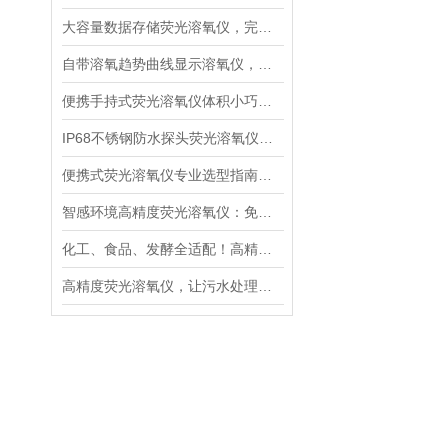
大容量数据存储荧光溶氧仪，完整留存水质检测记录便于溯源管理
自带溶氧趋势曲线显示溶氧仪，直观分析水体溶氧动态变化规律
便携手持式荧光溶氧仪体积小巧轻便，适合野外多点水质巡检
IP68不锈钢防水探头荧光溶氧仪，深水淤泥污水长期稳定采样
便携式荧光溶氧仪专业选型指南：精度、响应速度、防护等级解读
智感环境高精度荧光溶氧仪：免维护与超快响应的核心技术解析
化工、食品、发酵全适配！高精度荧光溶氧仪如何成为工业界的“氧气管家”
高精度荧光溶氧仪，让污水处理厂出水水质达标率飙升！