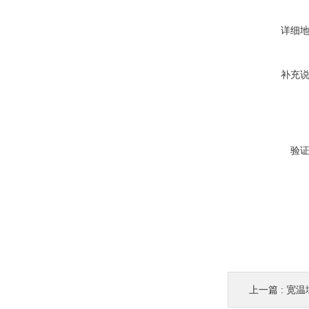
详细
补充
验
上一篇 :
宽温