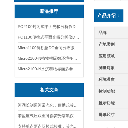
新品推荐
产品介绍：
PO2100封闭式平面光极分析仪DO二维成像
品牌
PO1100便携式平面光极分析仪DO二维成像
产地类别
Micro1100沉积物DO垂向分布微电极测量系统
应用领域
Micro2100-N植物根际微环境多通道微电极分析系统
测量对象
Micro2100-N水沉积物界面多参数微电极分析系统
环境温度
相关文章
控制功能
显示功能
河湖长制巡河常态化，便携式荧光溶氧仪为什么成为现场标配？
屏幕尺寸
带盐度气压双重补偿荧光溶氧仪，海水高海拔复杂水体精准检测
支持单点两点双模式校准，荧光溶氧仪适配不同精度水质检测