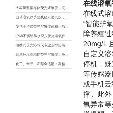
在线溶氧
大容量数据存储荧光溶氧仪，完整留存水质检测记录便于溯源管理
在线式溶
自带溶氧趋势曲线显示溶氧仪，直观分析水体溶氧动态变化规律
“智能护
便携手持式荧光溶氧仪体积小巧轻便，适合野外多点水质巡检
障养殖过
IP68不锈钢防水探头荧光溶氧仪，深水淤泥污水长期稳定采样
20mg/
便携式荧光溶氧仪专业选型指南：精度、响应速度、防护等级解读
自定义溶
智感环境高精度荧光溶氧仪：免维护与超快响应的核心技术解析
停机，既
化工、食品、发酵全适配！高精度荧光溶氧仪如何成为工业界的“氧气管家”
等传感器
或手机云
撑。此外
氧异常等