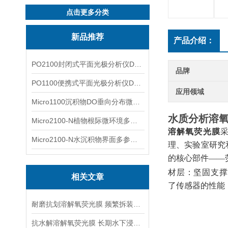
点击更多分类
新品推荐
产品介绍：
PO2100封闭式平面光极分析仪DO二维成像
品牌
PO1100便携式平面光极分析仪DO二维成像
应用领域
Micro1100沉积物DO垂向分布微电极测量系统
水质分析溶氧
Micro2100-N植物根际微环境多通道微电极分析系统
溶解氧荧光膜
Micro2100-N水沉积物界面多参数微电极分析系统
理、实验室研究
的核心部件——
材层：坚固支撑
相关文章
了传感器的性能
耐磨抗划溶解氧荧光膜 频繁拆装巡检专用膜片
抗水解溶解氧荧光膜 长期水下浸泡专用传感耗材