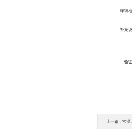
详细
补充
验
上一篇 :
常温