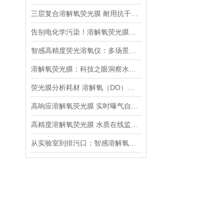
三层复合溶解氧荧光膜 耐用抗干扰传感膜片介绍
告别电化学污染！溶解氧荧光膜技术开启水产养殖精准监测时代
智感高精度荧光溶氧仪：多场景水质监测的核心解决方案
溶解氧荧光膜：科技之眼洞察水体奥秘
荧光膜分析耗材 溶解氧（DO）荧光膜 平面光极分析仪器
高响应溶解氧荧光膜 实时曝气自控快速传感耗材
高精度溶解氧荧光膜 水质在线监测稳定传感耗材推荐
从实验室到排污口：智感溶解氧荧光膜片，全场景守护水体监测精度