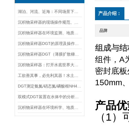
湖泊、河流、近海：不同场景下沉积物采样器的选型方案
产品介绍：
沉积物采样器的现场操作规范、样品保存与运输技术要点指南
品牌
沉积物采样器在环境监测、地质调查与生态研究中的关键作用
沉积物采样器DGT的原理及操作方法
组成与结
沉积物采样器DGT（薄膜扩散梯度）在多种环境介质中都有应用
组件，
A
沉积物采样器：打开水底世界大门的重要工具
密封底板
工欲善其事，必先利其器！水土采样需要哪些高效“装备”？
150mm
DGT测定氨氮/硝态氮/磷酸根NH4+/NO3-/PO43-
双模式DGT装置在水体中的分析实验与操作流程分享
产品优
沉积物采样器在环境科学、地质学和生物学等领域中被广泛使用
（1）
可