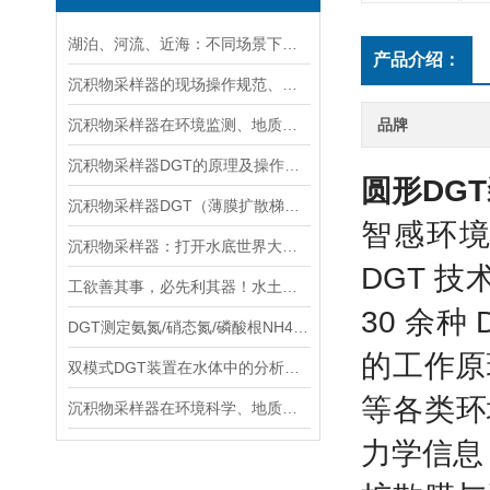
湖泊、河流、近海：不同场景下沉积物采样器的选型方案
产品介绍：
沉积物采样器的现场操作规范、样品保存与运输技术要点指南
沉积物采样器在环境监测、地质调查与生态研究中的关键作用
品牌
沉积物采样器DGT的原理及操作方法
圆形DG
沉积物采样器DGT（薄膜扩散梯度）在多种环境介质中都有应用
智感环境
沉积物采样器：打开水底世界大门的重要工具
DGT 
工欲善其事，必先利其器！水土采样需要哪些高效“装备”？
30 余
DGT测定氨氮/硝态氮/磷酸根NH4+/NO3-/PO43-
的工作原
双模式DGT装置在水体中的分析实验与操作流程分享
等各类环
沉积物采样器在环境科学、地质学和生物学等领域中被广泛使用
力学信息