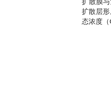
扩散膜与
扩散层形
态浓度（