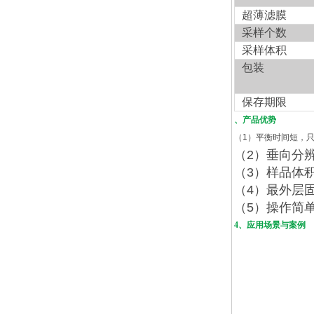
超薄滤膜
采样个数
采样体积
包装
保存期限
、产品优势
（
1
）平衡时间短，
（
2
）垂向分
（
3
）样品体
（
4
）最外层
（
5
）操作简
4、应用场景与案例