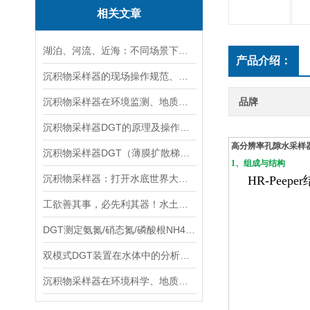
相关文章
湖泊、河流、近海：不同场景下沉积物采样器的选型方案
产品介绍：
沉积物采样器的现场操作规范、样品保存与运输技术要点指南
沉积物采样器在环境监测、地质调查与生态研究中的关键作用
品牌
沉积物采样器DGT的原理及操作方法
高分辨率孔隙水采样器
沉积物采样器DGT（薄膜扩散梯度）在多种环境介质中都有应用
1、组成与结构
沉积物采样器：打开水底世界大门的重要工具
HR-Peeper
工欲善其事，必先利其器！水土采样需要哪些高效“装备”？
DGT测定氨氮/硝态氮/磷酸根NH4+/NO3-/PO43-
双模式DGT装置在水体中的分析实验与操作流程分享
沉积物采样器在环境科学、地质学和生物学等领域中被广泛使用