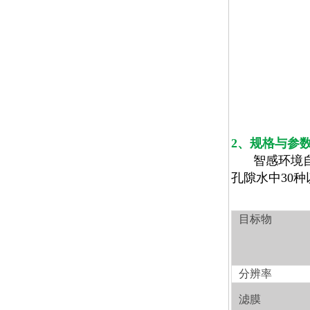
2
、规格与参
智感环境
孔隙水中
30
种
目标物
分辨率
滤膜