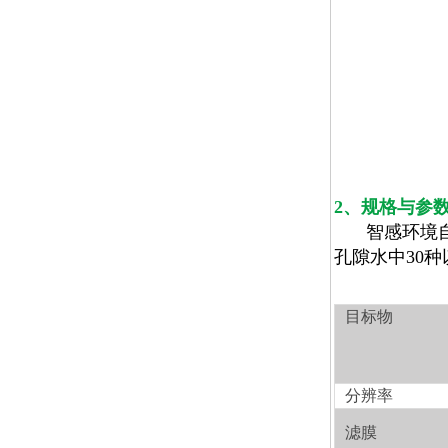
2
、规格与参
智感环境
孔隙水中
30
种
目标物
分辨率
滤膜