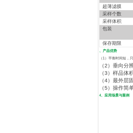
超薄滤膜
采样个数
采样体积
包装
保存期限
、产品优势
（
1
）平衡时间短，
（
2
）垂向分
（
3
）样品体
（
4
）最外层
（
5
）操作简
4、应用场景与案例