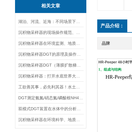
相关文章
湖泊、河流、近海：不同场景下沉积物采样器的选型方案
产品介绍：
沉积物采样器的现场操作规范、样品保存与运输技术要点指南
沉积物采样器在环境监测、地质调查与生态研究中的关键作用
品牌
沉积物采样器DGT的原理及操作方法
HR-Peeper 4
沉积物采样器DGT（薄膜扩散梯度）在多种环境介质中都有应用
1、组成与结构
沉积物采样器：打开水底世界大门的重要工具
HR-Peeper
工欲善其事，必先利其器！水土采样需要哪些高效“装备”？
DGT测定氨氮/硝态氮/磷酸根NH4+/NO3-/PO43-
双模式DGT装置在水体中的分析实验与操作流程分享
沉积物采样器在环境科学、地质学和生物学等领域中被广泛使用