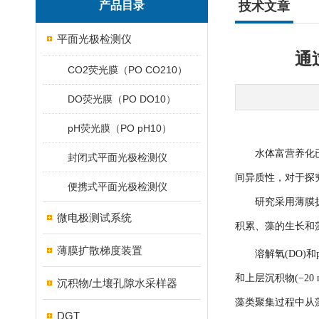
产品目录
技术文章
平面光极检测仪
通
CO2荧光膜（PO CO210）
DO荧光膜（PO DO10）
pH荧光膜（PO pH10）
水体富营养化已
封闭式平面光极检测仪
间异质性，对于探
便携式平面光极检测仪
研究采用
薄膜
微电极测试系统
积累、藻的生长和
薄膜扩散梯度装置
溶解氧(DO)和
和上层沉积物(−2
沉积物/土壤孔隙水采样器
藻类聚集过程中从
DGT