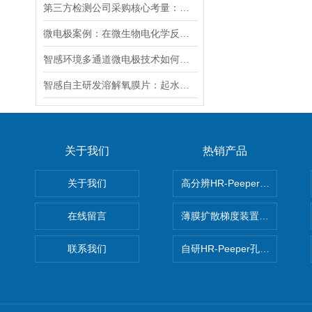
第三方检测公司采购核心考量：便携式荧光溶氧仪提升外业采样检测效率
微电极案例：在微生物电化学反应器中分析溶解氢浓度的考量
智感环境多通道微电极技术如何助力环境监测的“微观洞察”？
智感自主研发溶解氧膜片：起水质监测全场景保障
关于我们
热销产品
关于我们
高分辨HR-Peeper采样器孔
在线留言
薄膜扩散梯度装置 Agl DGT
联系我们
自研HR-Peeper孔隙水采样器