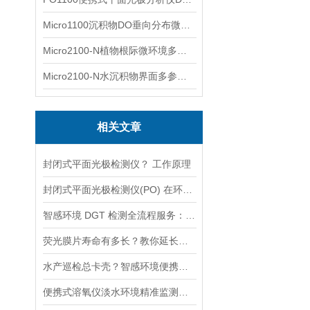
Micro1100沉积物DO垂向分布微电极测量系统
Micro2100-N植物根际微环境多通道微电极分析系统
Micro2100-N水沉积物界面多参数微电极分析系统
相关文章
封闭式平面光极检测仪？ 工作原理
封闭式平面光极检测仪(PO) 在环境中的应用 环境分析仪器
智感环境 DGT 检测全流程服务：从专业前处理到精准检测
荧光膜片寿命有多长？教你延长仪器使用时间的小技巧
水产巡检总卡壳？智感环境便携式荧光溶氧仪让你轻松应对高浊度水体
便携式溶氧仪淡水环境精准监测：荧光猝灭法的技术实现与应用