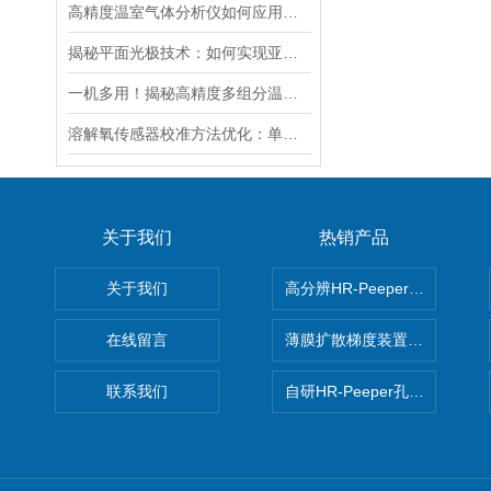
高精度温室气体分析仪如何应用在4000m深海探测中？
揭秘平面光极技术：如何实现亚毫米尺度上的根际过程监测
一机多用！揭秘高精度多组分温室气体分析仪（FT-IR）的多方位监测能力
溶解氧传感器校准方法优化：单点与两点校准的适用场景分析
关于我们
热销产品
关于我们
高分辨HR-Peeper采样器孔
在线留言
薄膜扩散梯度装置 Agl DGT
联系我们
自研HR-Peeper孔隙水采样器