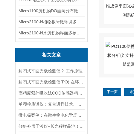
Micro1100沉积物DO垂向分布微电极测量系统
Micro2100-N植物根际微环境多通道微电极分析系统
Micro2100-N水沉积物界面多参数微电极分析系统
相关文章
封闭式平面光极检测仪？ 工作原理
封闭式平面光极检测仪(PO) 在环境中的应用 环境分析仪器
下一页
末
高精度紫外吸收法COD传感器精准监测新方案：高稳定性，快速响应与低功耗
单颗粒质谱仪：复合进样技术、高精度检测及多领域应用研究
微电极案例：在微生物电化学反应器中分析溶解氢浓度的考量
倾斜补偿干涉仪+长光程样品池！智感多组分温室气体分析仪筑牢测量精度