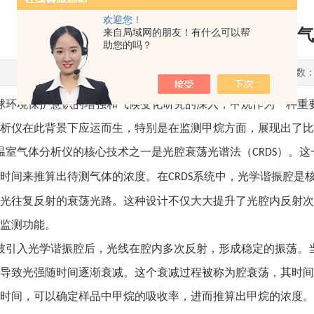
欢迎您！
高精度温室气体分析仪在监测甲烷气
来自局域网的朋友！有什么可以帮
助您的吗？
更新时间：2025-01-16 点击次数：
球环境保护意识的增强和气候变化研究的深入，甲烷作为一种重
析仪在此背景下应运而生，特别是在监测甲烷方面，展现出了比
温室气体分析仪的核心技术之一是光腔衰荡光谱法（
）。这
CRDS
时间来推算出待测气体的浓度。在
系统中，光学谐振腔是
CRDS
光往复反射的衰荡光路。这种设计不仅大大提升了光腔内反射次
监测功能。
被引入光学谐振腔后，光线在腔内多次反射，形成稳定的振荡。
导致光强随时间逐渐衰减。这个衰减过程被称为腔衰荡，其时间
时间，可以确定样品中甲烷的吸收率，进而推算出甲烷的浓度。