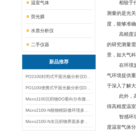
温室气体
相较于
测量的是光关
荧光膜
度，能够准确
水质分析仪
高精度
二手仪器
的研究测量需
景，如大气科
新品推荐
在环境
气环境提供重
PO2100封闭式平面光极分析仪DO二维成像
于深入了解大
PO1100便携式平面光极分析仪DO二维成像
此外，
Micro1100沉积物DO垂向分布微电极测量系统
得高精度温室
Micro2100-N植物根际微环境多通道微电极分析系统
智感环
Micro2100-N水沉积物界面多参数微电极分析系统
度温室气体分