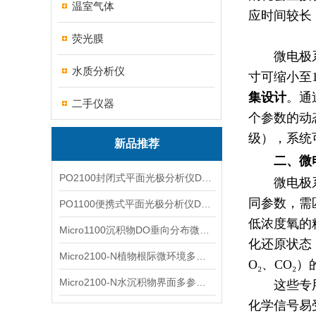
温室气体
应时间较长
荧光膜
微电极
水质分析仪
寸可缩小至
集设计
。通
二手仪器
个参数的动
级），系统
新品推荐
二、微
PO2100封闭式平面光极分析仪DO二维成像
微电极
同参数，需
PO1100便携式平面光极分析仪DO二维成像
低浓度氧的
Micro1100沉积物DO垂向分布微电极测量系统
化还原状态
Micro2100-N植物根际微环境多通道微电极分析系统
O₂、CO₂
Micro2100-N水沉积物界面多参数微电极分析系统
这些专
化学信号易