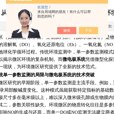
欢迎您！
从单一到多参数同步监测：微电极关于环
来自局域网的朋友！有什么可以帮
助您的吗？
更新时间：2025-07-18 点击次数
区（如沉积物-水界面、生物膜内部、孔隙水微域等）是
的溶解氧（DO）、氧化还原电位（Eh）、一氧化氮（N
地球化学循环过程。传统环境监测中，单一参数监测模式
以揭示微区环境的复杂机制。而
微电极系统
凭借微型化探
一现状，为环境微区研究提供了全新的技术范式。
统单一参数监测的局限与微电极系统的技术突破
微区研究的早期阶段，单一参数监测是主流手段。例如，
记录局部酸碱度变化。这种模式虽能获取特定指标的基础
极尺寸多在毫米级以上，难以深入微米级孔隙或生物膜内
其二，参数关联性缺失。环境微区的物质转化往往是多参
影响NO的生成与还原，而单一DO或NO监测无法建立两