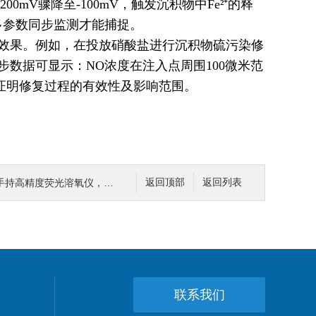
mV骤降至-100mV，触发沉积物中Fe²⁺的释
多参数同步监测才能捕捉。
效果。例如，在投放硝酸盐进行沉积物硫污染修
同步数据可显示：NO浓度在注入点周围100微米范
观证明修复过程的有效性及影响范围。
溶氧仪，让淡水渔业溶解氧监测 “随时随地”
返回顶部
返回列表
联系我们