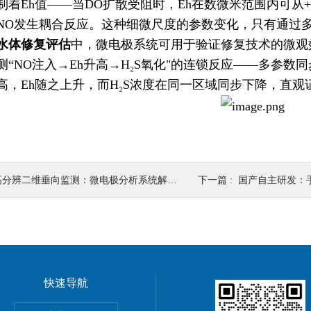
着Eh值——当DO扩散受阻时，Eh在数微米范围内可从+200
NO发生耦合反应。这种细微尺度的参数变化，只有通过
水体修复评估
中，微电极系统可用于验证修复技术的微观
测“NO注入→Eh升高→H₂S氧化"的连锁反应——多参数
高，Eh随之上升，而H₂S浓度在同一区域同步下降，直
分辨二维垂向监测：微电极分析系统解析DO、Eh、H2S等环境参数的微区动态
下一篇 :
国产自主研发：手持高精度荧光
快速导航