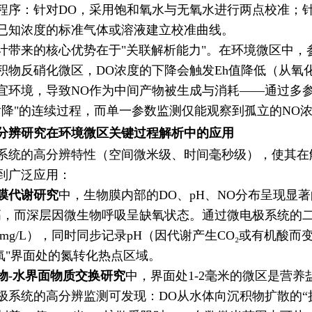
程序：针对DO，采用饱和氧水与无氧水进行两点校准；针
已知浓度的标准气体或溶液建立校准曲线。
计带来的核心优势在于"关联解析能力"。在环境微区中
积物反硝化微区，DO浓度的下降会触发Eh值降低（从氧
宜环境，导致NO作为中间产物被生成与消耗——通过多参
后降"的连续过程，而单一参数监测仅能观察到孤立的NO
分辨研究在环境微区关键过程解析中的应用
系统的高分辨特性（空间微米级、时间毫秒级），使其在
到广泛应用：
膜代谢研究
中，生物膜内部的DO、pH、NO分布呈现显
高，而深层因微生物呼吸呈缺氧状态。通过微电极系统的
.1mg/L），同时同步记录pH（因代谢产生CO₂或有机
缺氧"界面处的氮转化热点区域。
物-水界面物质交换研究
中，界面处1-2毫米的微区是营养
极系统的高分辨监测可发现：DO从水体向沉积物扩散的“