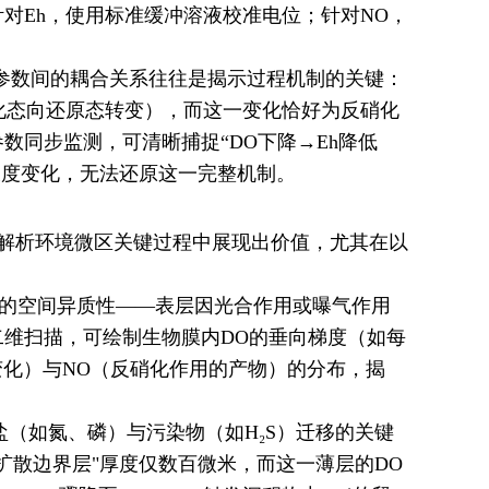
对Eh，使用标准缓冲溶液校准电位；针对NO，
，参数间的耦合关系往往是揭示过程机制的关键：
化态向还原态转变），而这一变化恰好为反硝化
数同步监测，可清晰捕捉“DO下降→Eh降低
浓度变化，无法还原这一完整机制。
解析环境微区关键过程中展现出价值，尤其在以
著的空间异质性——表层因光合作用或曝气作用
二维扫描，可绘制生物膜内DO的垂向梯度（如每
酸而变化）与NO（反硝化作用的产物）的分布，揭
盐（如氮、磷）与污染物（如H₂S）迁移的关键
扩散边界层"厚度仅数百微米，而这一薄层的DO