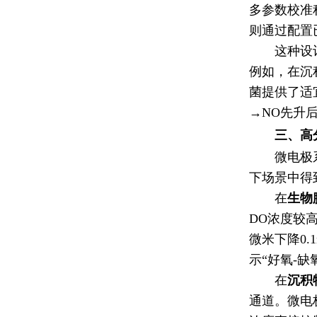
多参数校准
则通过配置
这种设
例如，在沉
菌提供了适
→NO先升
三、高
微电极
下场景中得
在
生物
DO浓度较
微米下降0
示“好氧-
在
沉积
通道。微电