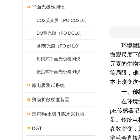
平面光极检测仪
CO2荧光膜（PO CO210）
DO荧光膜（PO DO10）
环境微
pH荧光膜（PO pH10）
微观尺度下
封闭式平面光极检测仪
元素的生物
便携式平面光极检测仪
等局限，难
本上改变这
微电极测试系统
一、传
薄膜扩散梯度装置
在环境
pH传感器
沉积物/土壤孔隙水采样器
足。传统电
DGT
参数突变；
消耗会直接