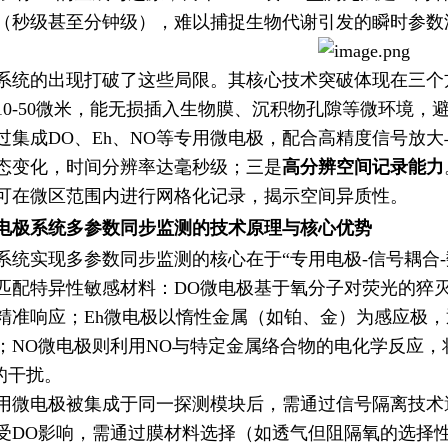
（秒级甚至分钟级），难以捕捉生物代谢引发的瞬时参数
系统的出现打破了这些局限。其核心技术突破体现在三个
10-50微米，能无损插入生物膜、沉积物孔隙等微环境，
过集成DO、Eh、NO等专用微电极，配合高精度信号放
态变化，时间分辨率达毫秒级；三是
高分辨空间记录能力
可在微区范围内进行网格化记录，揭示空间异质性。
电极系统多参数同步监测的技术原理与核心优势
系统实现多参数同步监测的核心在于“专用电极-信号耦合-
匹配特异性敏感材料：DO微电极基于氧分子对荧光的猝灭效
精准响应；Eh微电极以惰性金属（如铂、金）为感应极
；NO微电极则利用NO与特定金属络合物的电化学反应
）的干扰。
用微电极被集成于同一探测模块后，需通过信号隔离技术
受DO影响，需通过膜材料选择（如透气但阻隔氧的选择