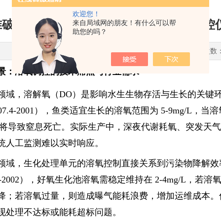
欢迎您！
准破解溶氧调控痛点：智感全自动增氧智控
来自局域网的朋友！有什么可以帮
助您的吗？
更新时间：2025-11-11 点击次数
景：溶氧调控的技术痛点与行业需求
领域，溶解氧（DO）是影响水生生物存活与生长的关键
8407.4-2001），鱼类适宜生长的溶氧范围为 5-9mg/L，
/L 时将导致窒息死亡。实际生产中，深夜代谢耗氧、突发
统人工监测难以实时响应。
领域，生化处理单元的溶氧控制直接关系到污染物降解效
918-2002），好氧生化池溶氧需稳定维持在 2-4mg/L
降；若溶氧过量，则造成曝气能耗浪费，增加运维成本。
现处理不达标或能耗超标问题。