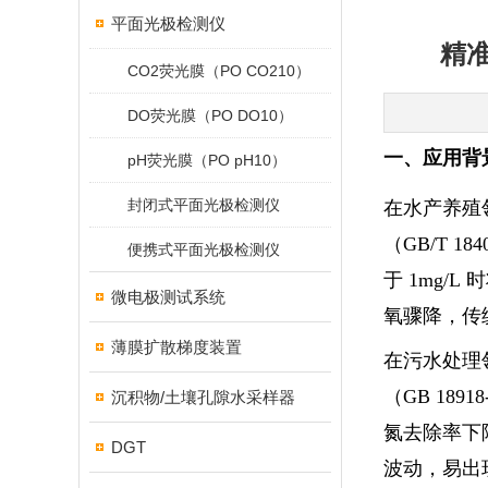
平面光极检测仪
精
CO2荧光膜（PO CO210）
DO荧光膜（PO DO10）
一、应用背
pH荧光膜（PO pH10）
封闭式平面光极检测仪
在水产养殖
（GB/T 1
便携式平面光极检测仪
于 1mg
微电极测试系统
氧骤降，传
薄膜扩散梯度装置
在污水处理
（GB 18
沉积物/土壤孔隙水采样器
氮去除率下
DGT
波动，易出