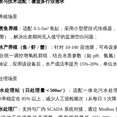
景与技术适配：覆盖多行业需求
养殖场景
赏鱼养殖
：适配 0.5-5m³ 鱼缸，采用小型壁挂式传感器
L 报警），解决出差期间无人值守的监测空白问题；
产养殖（鱼 / 虾 / 蟹）
：针对 10-100 亩池塘，可布设
台统一调控增氧机群组，结合水质参数（如 pH、氨氮
证，应用该设备后，水产成活率提升 15%-20%，单位水
处理场景
水处理站（日处理量＜500m³）
：适配一体化污水处理设
去除率稳定在 85% 以上，减少人工巡检频次（从每日 3 次降至
水处理厂
：支持与厂内 SCADA 系统对接，通过 Modbu