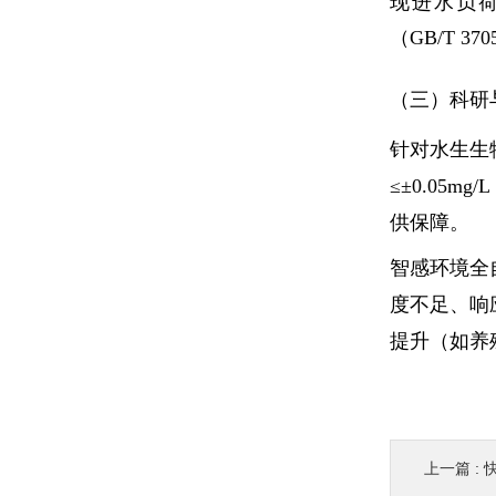
现进水负荷
（GB/T 3
（三）科研
针对水生生
≤±0.05
供保障。
智感环境全
度不足、响
提升（如养
上一篇 :
快