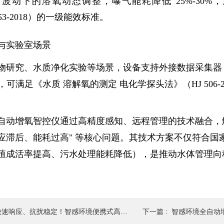
波动下的溶氧动态调整，曝气能耗降低 25%-30
7053-2018）的一级能效标准。
与实验室场景
物研究、水质净化实验等场景，设备支持外接数据采集器（如
mg/L，可满足《水质 溶解氧的测定 电化学探头法》（HJ 5
自动增氧智控仪通过高精度感知、远程管理的技术融合，
应滞后、能耗过高" 等核心问题。其技术方案不仅符合国
殖成活率提高、污水处理能耗降低），是推动水体管理向
速响应、抗扰稳定！智感环境便携式高精度荧光溶氧仪助力环保水务高效监测
下一篇 :
智感环境全自动增氧智控仪