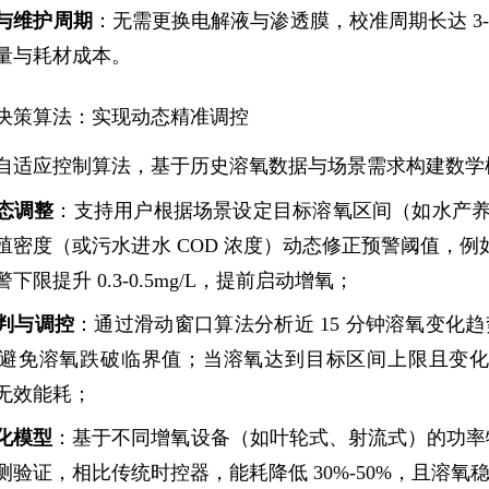
与维护周期
：无需更换电解液与渗透膜，校准周期长达 3
量与耗材成本。
决策算法：实现动态精准调控
自适应控制算法，基于历史溶氧数据与场景需求构建数学
态调整
：支持用户根据场景设定目标溶氧区间（如水产养殖 5-
殖密度（或污水进水 COD 浓度）动态修正预警阈值，例如
下限提升 0.3-0.5mg/L，提前启动增氧；
判与调控
：通过滑动窗口算法分析近 15 分钟溶氧变化趋势，
避免溶氧跌破临界值；当溶氧达到目标区间上限且变
无效能耗；
化模型
：基于不同增氧设备（如叶轮式、射流式）的功率
验证，相比传统时控器，能耗降低 30%-50%，且溶氧稳定