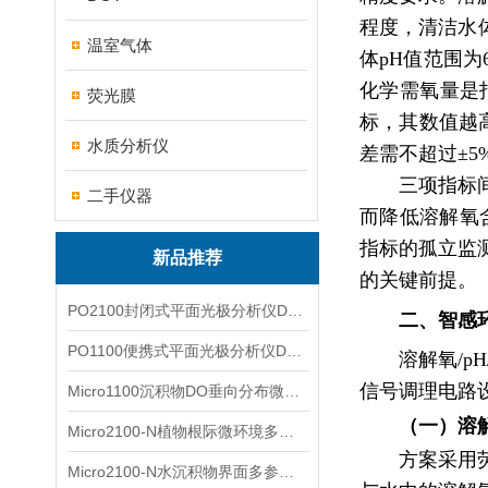
程度，清洁水体
温室气体
体pH值范围为
化学需氧量是
荧光膜
标，其数值越高
水质分析仪
差需不超过±5
三项指标
二手仪器
而降低溶解氧
指标的孤立监
新品推荐
的关键前提。
PO2100封闭式平面光极分析仪DO二维成像
二、智感
PO1100便携式平面光极分析仪DO二维成像
溶解氧/
信号调理电路
Micro1100沉积物DO垂向分布微电极测量系统
（一）溶
Micro2100-N植物根际微环境多通道微电极分析系统
方案采用
Micro2100-N水沉积物界面多参数微电极分析系统