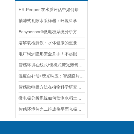
HR-Peeper 在水质评估中如何帮助识别污染源？
抽滤式孔隙水采样器：环境科学领域的精准采样利器
Easysensor®微电极系统分析方法与多种实用场景案例分享
溶解氧检测仪：水体健康的重要守护者
电厂锅炉隐形安全杀手！不起眼的溶氧超标，竟会引发爆炸隐患
智感环境在线式/便携式荧光溶氧仪：电力设备防腐蚀的水质监测工具
温度自补偿+荧光响应：智感膜片提升溶解氧测量精准度与稳定性
智感微电极方法在植物科学研究中发挥重要作用
微电极分析系统如何监测水稻土中氧化还原电位（Eh）值的变化？
智感环境荧光二维成像平面光极分析仪 在水体土壤环境监测中的应用案例