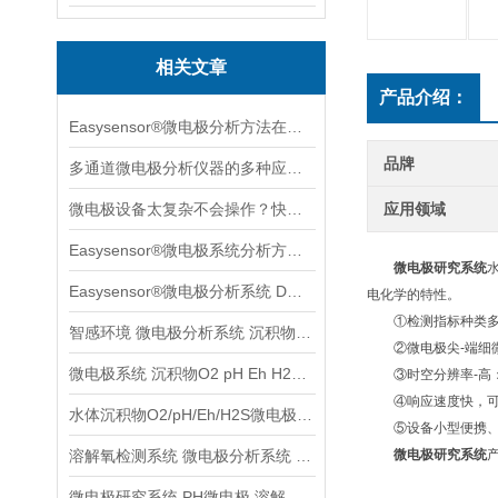
相关文章
产品介绍：
Easysensor®微电极分析方法在葡萄果实成长中的案例分享
品牌
多通道微电极分析仪器的多种应用场景案例分享
微电极设备太复杂不会操作？快收下这个速学版操作指南，实用！
应用领域
Easysensor®微电极系统分析方法与多种实用场景案例分享
微电极研究系统
Easysensor®微电极分析系统 DO元素原位分析
电化学的特性。
①检测指标种类多：
智感环境 微电极分析系统 沉积物水体土壤检测分析系统
②微电极尖-端细微
微电极系统 沉积物O2 pH Eh H2S等参数检测分析
③时空分辨率-高：如
④响应速度快，可实
水体沉积物O2/pH/Eh/H2S微电极分析系统
⑤设备小型便携、软
溶解氧检测系统 微电极分析系统 沉积物土壤监测系统
微电极研究系统
微电极研究系统 PH微电极 溶解养分析系统