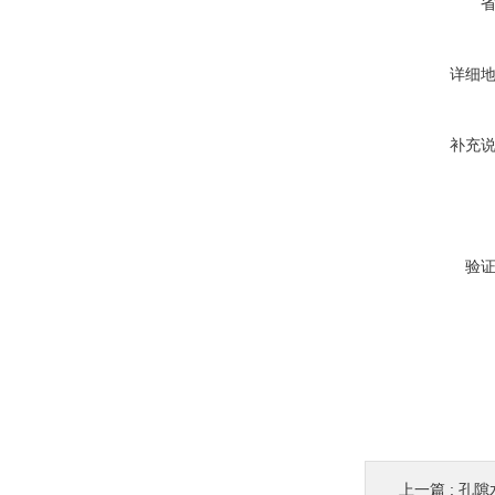
详细
补充
验
上一篇 :
孔隙