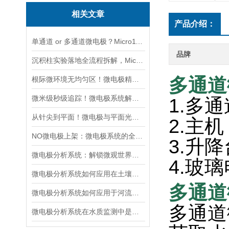
相关文章
产品介绍：
单通道 or 多通道微电极？Micro1100-N与Micro2100-N采购选型实用指南
品牌
沉积柱实验落地全流程拆解，Micro1100-N快速产出可靠界面剖面数据
多通道
根际微环境无均匀区！微电极精准测绘植物根系周边化学梯度
微米级秒级追踪！微电极系统解锁水质监测「超能力」
1.多
从针尖到平面！微电极与平面光极，谁更懂微观环境的“隐秘角落”
2.主机
NO微电极上架：微电极系统的全新升级与应用拓展
3.升降
微电极分析系统：解锁微观世界的监测利器
4.玻璃
微电极分析系统如何应用在土壤孔隙水中的氧化还原电位（Eh）的监测中？
多通道
微电极分析系统如何应用于河流和湖泊的污染监测？
多通道
微电极分析系统在水质监测中是如何工作的？