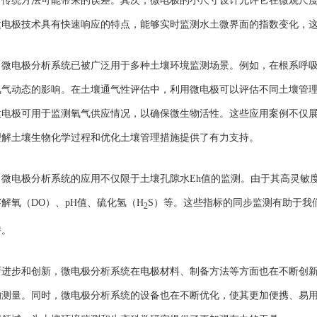
了传统方法可能带来的误差。其次，微电极的小尺寸设计允许它在微观尺
微电极技术具有快速响应的特点，能够实时监测水土微界面的指数变化，
，微电极分析系统已被广泛用于多种土壤环境监测场景。例如，在根系呼
氧气动态的影响。在土壤通气性评估中，利用微电极可以评估不同土壤管
微电极可用于监测氧气供应情况，以确保微生物活性。这些应用案例不仅
理解土壤生物化学过程和优化土壤管理措施提供了有力支持。
，微电极分析系统的应用不仅限于土壤孔隙水
Eh
值的监测。由于其高灵敏
溶解氧（
DO
）、
pH
值、硫化氢
（
H
S
）
等。这些指标的同步监测有助于我
2
持。
断进步和创新，微电极分析系统在电极材料、制备方法等方面也在不断创
的测量。同时，微电极分析系统的设备也在不断优化，使其更加便携、易