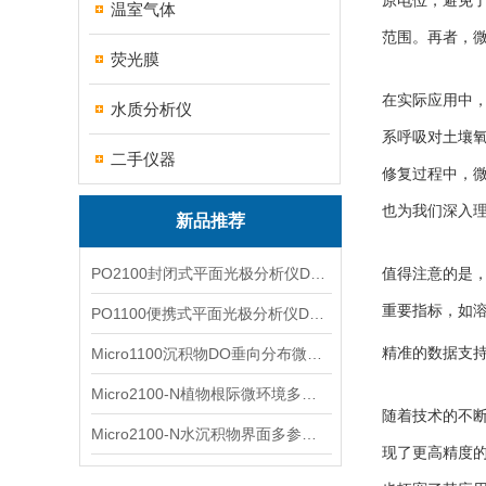
原电位，避免
温室气体
范围。再者，
荧光膜
在实际应用中
水质分析仪
系呼吸对土壤
二手仪器
修复过程中，
也为我们深入
新品推荐
PO2100封闭式平面光极分析仪DO二维成像
值得注意的是
重要指标，如
PO1100便携式平面光极分析仪DO二维成像
精准的数据支
Micro1100沉积物DO垂向分布微电极测量系统
Micro2100-N植物根际微环境多通道微电极分析系统
随着技术的不
Micro2100-N水沉积物界面多参数微电极分析系统
现了更高精度