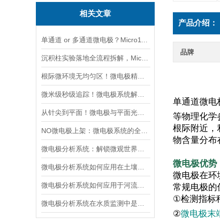
相关文章
产品介绍：
单通道 or 多通道微电极？Micro1100-N与Micro2100-N采购选型实用指南
品牌
沉积柱实验落地全流程拆解，Micro1100-N快速产出可靠界面剖面数据
根际微环境无均匀区！微电极精准测绘植物根系周边化学梯度
微米级秒级追踪！微电极系统解锁水质监测「超能力」
单通道微电
从针尖到平面！微电极与平面光极，谁更懂微观环境的“隐秘角落”
等物理化学
根际附近，
NO微电极上架：微电极系统的全新升级与应用拓展
物含量分布
微电极分析系统：解锁微观世界的监测利器
微电极优势
微电极分析系统如何应用在土壤孔隙水中的氧化还原电位（Eh）的监测中？
微电极在环
微电极分析系统如何应用于河流和湖泊的污染监测？
常规电极的
①
检测指标
微电极分析系统在水质监测中是如何工作的？
②
微电极末