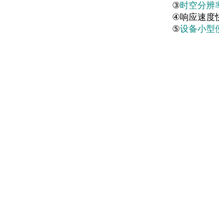
③
时空分辨
④
响应速度
⑤
设备小型