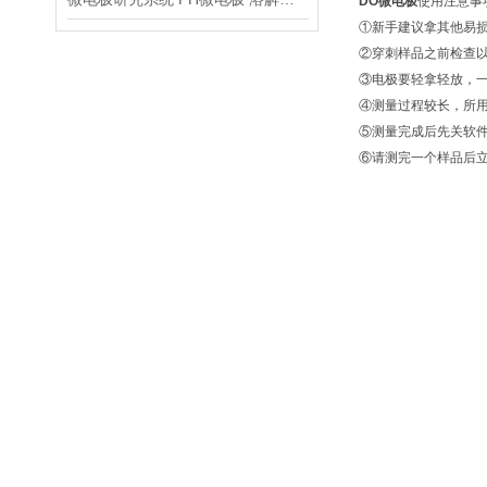
DO微电极
使用注意事
①新手建议拿其他易
②穿刺样品之前检查以
③电极要轻拿轻放，一
④测量过程较长，所
⑤测量完成后先关软
⑥请测完一个样品后