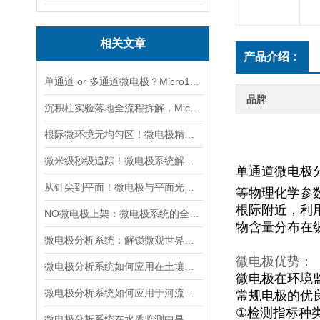
相关文章
产品介绍：
单通道 or 多通道微电极？Micro1100-N与Micro2100-N采购选型实用指南
品牌
沉积柱实验落地全流程拆解，Micro1100-N快速产出可靠界面剖面数据
根际微环境无均匀区！微电极精准测绘植物根系周边化学梯度
微米级秒级追踪！微电极系统解锁水质监测「超能力」
单通道微电极
从针尖到平面！微电极与平面光极，谁更懂微观环境的“隐秘角落”
等物理化学参
根际附近，利
NO微电极上架：微电极系统的全新升级与应用拓展
物含量分布在
微电极分析系统：解锁微观世界的监测利器
微电极优势：
微电极分析系统如何应用在土壤孔隙水中的氧化还原电位（Eh）的监测中？
微电极在环境
微电极分析系统如何应用于河流和湖泊的污染监测？
常规电极的优
①
检测指标种
微电极分析系统在水质监测中是如何工作的？