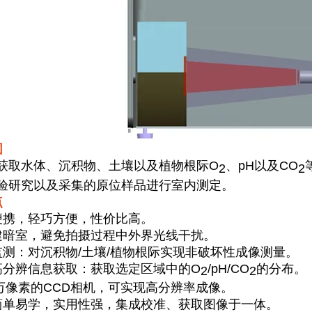
围
取水体、沉积物、土壤以及植物根际
O
、
pH
以及
CO
2
2
验研究以及采集的原位样品进行室内测定。
点
便携，轻巧方便，性价比高。
建暗室，避免拍摄过程中外界光线干扰。
监测：对沉积物
/
土壤
/
植物根际实现非破坏性成像测量。
高分辨信息获取：获取选定区域中的
O
/pH/CO
的分布。
2
2
万像素的
CCD
相机，可实现高分辨率成像。
简单易学，实用性强，集成校准、获取图像于一体。