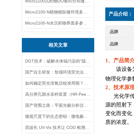
Micro1100沉积物DO垂向分布微电极测量系统
Micro2100-N植物根际微环境多通道微电极分析系统
产品介绍：
Micro2100-N水沉积物界面多参数微电极分析系统
品牌
品牌
相关文章
1、产品简
DGT技术：破解水体镉污染的“隐形密码”
该设备为小
国产自主研发：智感环境荧光法便携溶氧仪性能解析
物理化学参
如何确定荧光溶氧仪校准周期？基于工况与使用频率的科学划分
2、技术原
高分辨孔隙水采样装置（HR-Peeper）在湿地生态系统监测中的应用
光化学
源的照射下
国产突围之路：平面光极分析仪的自主创新与产业化挑战
变化而变化
微观尺度下的生态密钥：微电极开启土壤沉积物界面过程研究新视野
质的浓度
。
四波长 UV-Vis 技术让 COD 检测更适应复杂水样