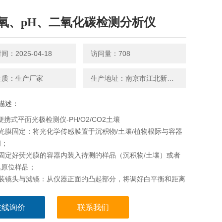
氧、pH、二氧化碳检测分析仪
：2025-04-18
访问量：708
性质：生产厂家
生产地址：南京市江北新区天圣路22号F栋1501、1502室
描述：
便携式平面光极检测仪-PH/O2/CO2土壤
光膜固定：将光化学传感膜置于沉积物/土壤/植物根际与容器
间；
固定好荧光膜的容器内装入待测的样品（沉积物/土壤）或者
集原位样品；
安装镜头与滤镜：从仪器正面的凸起部分，将调好白平衡和距离
安装到相机上，使其与相机连接，；
接线路：依次连接仪器的电源线、USB线和相机线，连接好后
在线询价
联系我们
器面板