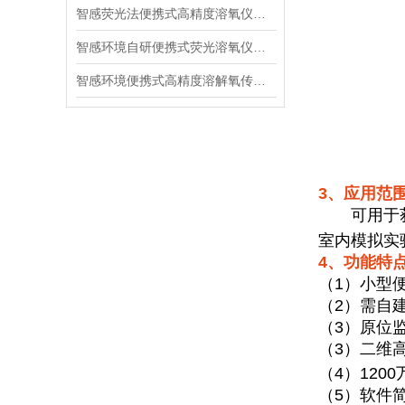
智感荧光法便携式高精度溶氧仪在淡水渔业中的测氧效能优化
智感环境自研便携式荧光溶氧仪，淡水渔业“随时随地”监测
智感环境便携式高精度溶解氧传感器 水污染应急溯源核心优势
3、应用范
可用于获
室内模拟实
4、功能特
（
1
）小型
（
2
）需自
（3）原位
（
3
）二维
（
4
）
1200
（
5
）软件