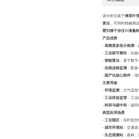
该分析仪基于
傅里叶变
算法
，可同时精确测定C
臂扫摆干涉仪
和
液氮制
产品优势
-
高精度多组分检测
：
-
工业级可靠性
：抗振
-
智能算法
：基于数字
-
在线连续监测
：配备
-
国产化核心部件
：保
主要用途
-
环境监测
：大气温室
-
工业排放监管
：工业
-
科研与碳中和
：碳同
典型应用场景
-
工业园区
：实时监控
-
城市环境站
：交通源
-
生态观测站
：森林、