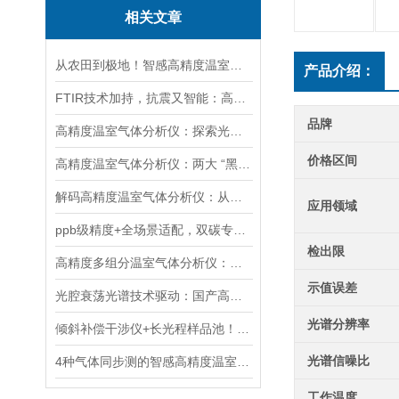
相关文章
从农田到极地！智感高精度温室气体分析仪赋能多领域生态与气候研究
产品介绍：
FTIR技术加持，抗震又智能：高精度温室气体分析仪实力圈粉
品牌
高精度温室气体分析仪：探索光与物质的奇妙互动
价格区间
高精度温室气体分析仪：两大 “黑科技” 突破监测极限
解码高精度温室气体分析仪：从核心技术迭代到全场景应用落地
应用领域
ppb级精度+全场景适配，双碳专用温室气体分析仪革新气体监测
检出限
高精度多组分温室气体分析仪：覆盖大气-土壤场景的多维度碳管理支撑技术
示值误差
光腔衰荡光谱技术驱动：国产高精度温室气体分析仪的自主可控技术突破
光谱分辨率
倾斜补偿干涉仪+长光程样品池！智感多组分温室气体分析仪筑牢测量精度
光谱信噪比
4种气体同步测的智感高精度温室气体分析仪，为“双碳”战略添助力！
工作温度