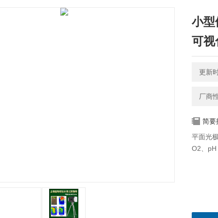
小型
可视
更新时间
厂商
简要
平面光
O2、p