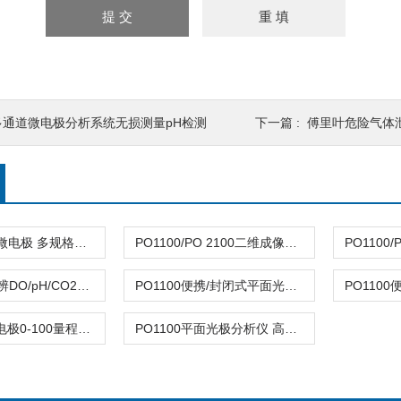
多通道微电极分析系统无损测量pH检测
下一篇 :
傅里叶危险气体泄露
pH玻璃/钢针微电极 多规格可选 微米级
PO1100/PO 2100二维成像分析平面光极 植物根际pH监测设备
PO1100高分辨DO/pH/CO2二维成像分析仪
PO1100便携/封闭式平面光极仪 实时荧光成像
快速响应DO电极0-100量程实验室环保两用
PO1100平面光极分析仪 高像素实时二维可视化分析