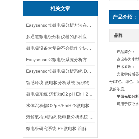
相关文章
产品介绍：
Easysensor®微电极分析方法在葡萄果实成长中的案例分享
品牌
多通道微电极分析仪器的多种应用场景案例分享
微电极设备太复杂不会操作？快收下这个速学版操作指南，实用！
产品简介：
Easysensor®微电极系统分析方法与多种实用场景案例分享
该设备为小型
技术原理：
Easysensor®微电极分析系统 DO元素原位分析
光化学传感器膜
号(红色、绿色、
智感环境 微电极分析系统 沉积物水体土壤检测分析系统
质的浓度。
微电极系统 沉积物O2 pH Eh H2S等参数检测分析
平面光极分析
可用于获取水体、
水体沉积物O2/pH/Eh/H2S微电极分析系统
溶解氧检测系统 微电极分析系统 沉积物土壤监测系统
微电极研究系统 PH微电极 溶解养分析系统