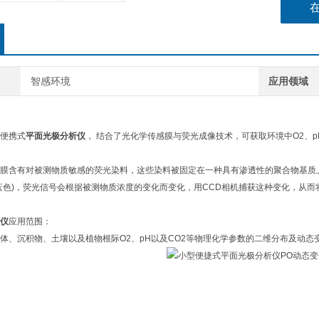
智感环境
应用领域
便携式
平面光极分析仪
， 结合了光化学传感膜与荧光成像技术，可获取环境中O2、p
含有对被测物质敏感的荧光染料，这些染料被固定在一种具有渗透性的聚合物基质上
蓝色)，荧光信号会根据被测物质浓度的变化而变化，用CCD相机捕获这种变化，从
仪
应用范围：
沉积物、土壤以及植物根际O2、pH以及CO2等物理化学参数的二维分布及动态