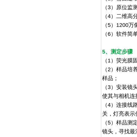
（3）原位监
（
4
）
二维高分
（
5
）
1200
万
（
6
）软件简
5、测定步骤
（1）
荧光膜
（2）
样品培
样品；
（3）
安装镜
使其与相机连
（4）
连接线
关，灯亮表示
（5）
样品测
镜头，寻找最