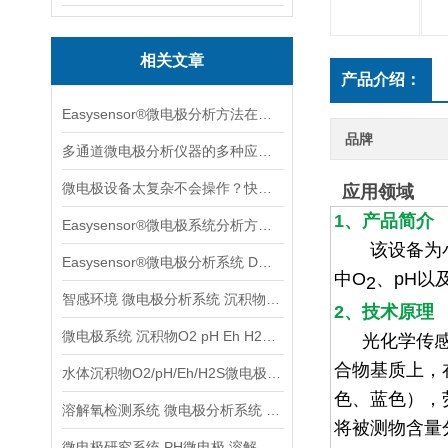
相关文章
产品介绍：
Easysensor®微电极分析方法在葡萄果实成长中的案例分享
品牌
多通道微电极分析仪器的多种应用场景案例分享
微电极设备太复杂不会操作？快收下这个速学版操作指南，实用！
应用领域
1、产品简介
Easysensor®微电极系统分析方法与多种实用场景案例分享
该设备为小型
Easysensor®微电极分析系统 DO元素原位分析
中
O
、
pH
以
2
智感环境 微电极分析系统 沉积物水体土壤检测分析系统
2、技术原理
微电极系统 沉积物O2 pH Eh H2S等参数检测分析
光化学传
合物基质上，
水体沉积物O2/pH/Eh/H2S微电极分析系统
色、蓝色），
溶解氧检测系统 微电极分析系统 沉积物土壤监测系统
将被测物含量
微电极研究系统 PH微电极 溶解养分析系统