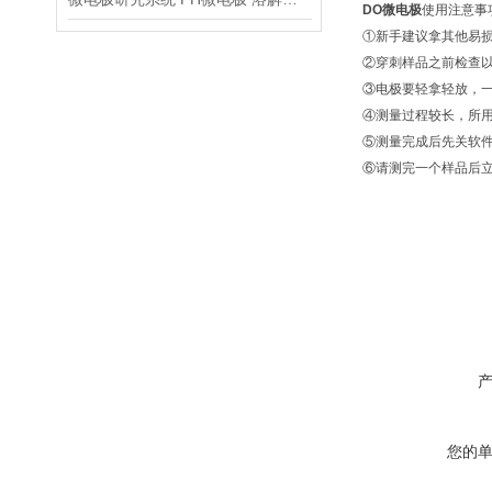
DO微电极
使用注意事
①新手建议拿其他易
②穿刺样品之前检查以
③电极要轻拿轻放，一
④测量过程较长，所
⑤测量完成后先关软
⑥请测完一个样品后
您的