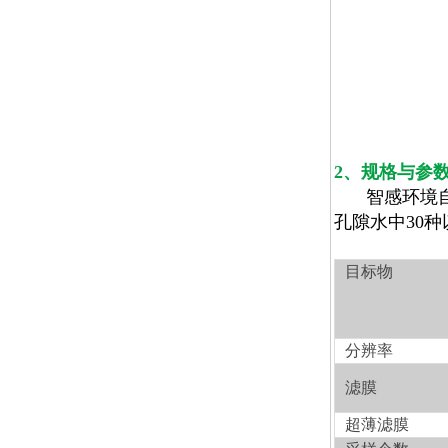
2
、规格与参
智感环境
孔隙水中
30
种
目标物
分辨率
滤膜
超薄滤膜