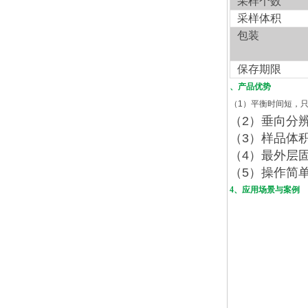
采样个数
采样体积
包装
保存期限
、产品优势
（
1
）平衡时间短，
（
2
）垂向分
（
3
）样品体
（
4
）最外层
（
5
）操作简
4、应用场景与案例