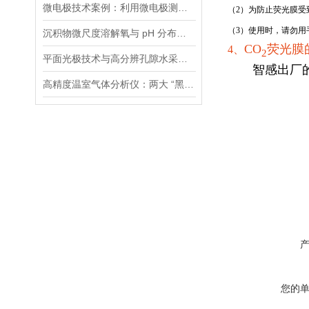
微电极技术案例：利用微电极测量分析RABR中微藻生物膜的pH值分布
（2）
为防止荧光膜受
（3）使用时，请勿
沉积物微尺度溶解氧与 pH 分布的精准观测：平面光极技术的应用与实践
CO
荧光膜
4、
2
平面光极技术与高分辨孔隙水采样装置的联合应用在环境监测中有什么优势？
智感出厂的
高精度温室气体分析仪：两大 “黑科技” 突破监测极限
您的