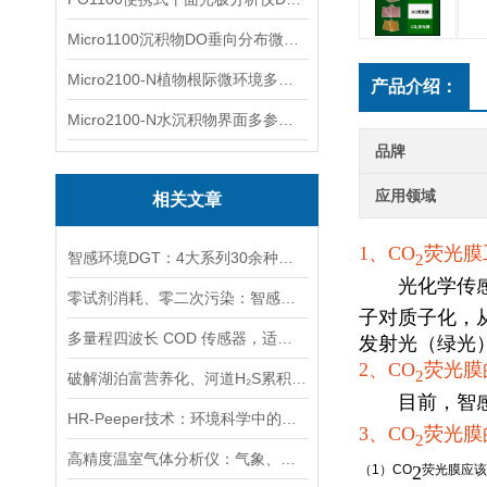
Micro1100沉积物DO垂向分布微电极测量系统
Micro2100-N植物根际微环境多通道微电极分析系统
产品介绍：
Micro2100-N水沉积物界面多参数微电极分析系统
品牌
应用领域
相关文章
1、CO
荧光膜
智感环境DGT：4大系列30余种产品覆盖多场景、多指标高分辨测定
2
光化学传感膜
零试剂消耗、零二次污染：智感环境紫外吸收法COD传感器的技术优势
子对质子化，
多量程四波长 COD 传感器，适配各行业工业废水高浓度监测
发射光（绿光
2、
CO
荧光膜
2
破解湖泊富营养化、河道H₂S累积难题：沉积物微电极技术的实践应用
目前，智感
HR-Peeper技术：环境科学中的高精度采样利器
3、
CO
荧光膜
2
高精度温室气体分析仪：气象、地质与环保的“全能助手”
2
（1）CO
荧光膜应该