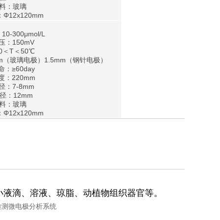
材料：玻璃
Φ12x120mm
-300μmol/L
压：150mV
0＜T＜50℃
0μm（玻璃电极）1.5mm（钢针电极）
：≥60day
度：220mm
径：7-8mm
径：12mm
材料：玻璃
Φ12x120mm
小液滴、溶液、琼脂、动植物组织器官等。