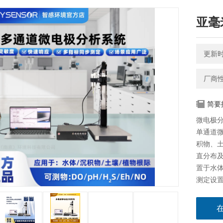
亚毫
更新时间
厂商
简要
微电极分
单通道
积物、土
直分布
置于水体
测定设
将被测