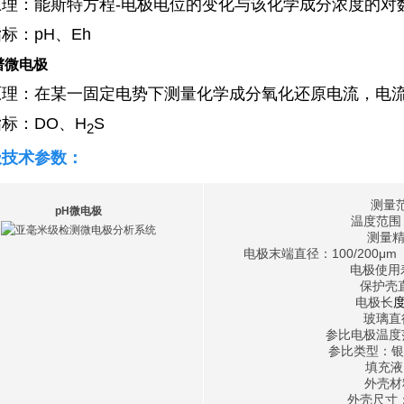
原理：
能斯特方程-电极电位的变化与该化学成分浓度的对
指标：
pH、Eh
谱微电极
原理：
在某一固定电势下测量化学成分氧化还原电流，电
标：DO、
H
S
2
极技术参数：
测量范
pH微电极
温度范围
测量精
电极末端直径：100/200μ
电极使用寿
保护壳
电极长
度
玻璃直
参比
电极温度
参比类型：银
填充液
外壳
外壳尺寸：