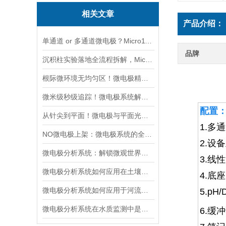
相关文章
产品介绍：
单通道 or 多通道微电极？Micro1100-N与Micro2100-N采购选型实用指南
品牌
沉积柱实验落地全流程拆解，Micro1100-N快速产出可靠界面剖面数据
根际微环境无均匀区！微电极精准测绘植物根系周边化学梯度
微米级秒级追踪！微电极系统解锁水质监测「超能力」
配置
从针尖到平面！微电极与平面光极，谁更懂微观环境的“隐秘角落”
1.多
NO微电极上架：微电极系统的全新升级与应用拓展
2.设
微电极分析系统：解锁微观世界的监测利器
3.线
微电极分析系统如何应用在土壤孔隙水中的氧化还原电位（Eh）的监测中？
4.底
微电极分析系统如何应用于河流和湖泊的污染监测？
5.
pH/
微电极分析系统在水质监测中是如何工作的？
6.缓