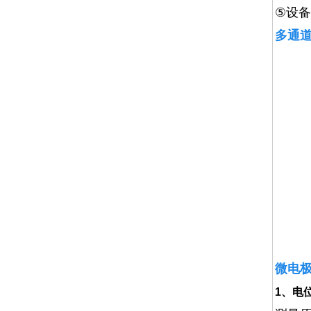
⑤
设备
多通
微电
1、电