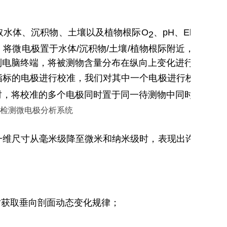
取水体、沉积物、土壤以及植物根际O
、pH、Eh和H
S
2
2
将微电极置于水体/沉积物/土壤/植物根际附近，利用自
到电脑终端，将被测物含量分布在纵向上变化进行可视化
指标的电极进行校准，我们对其中一个电极进行校准时，
时，将校准的多个电极同时置于同一待测物中同时进行测
一维尺寸从毫米级降至微米和纳米级时，表现出许多不同
时获取垂向剖面动态变化规律；