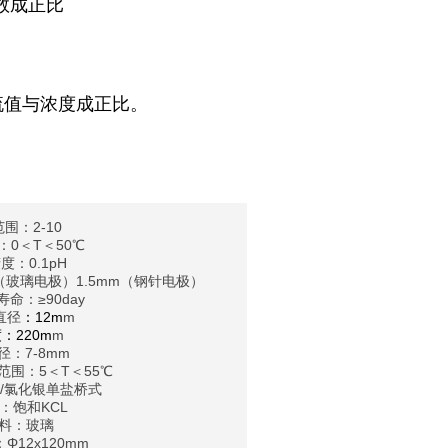
数成正比
流值与浓度成正比。
围：2-10
：0＜T＜50℃
度：0.1pH
m（玻璃电极）1.5mm（钢针电极）
命：≥90day
直径
：
12m
m
：220m
m
径：7-8mm
范围：5＜T＜55℃
/氯化银单盐桥式
：饱和KCL
材料：玻璃
Φ12x120mm