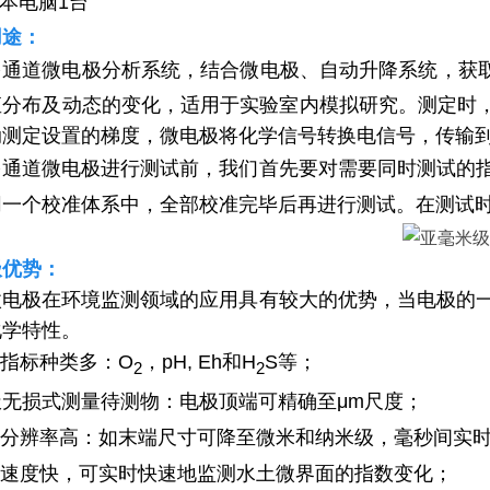
记本电脑1台
用途：
多通道微电极分析系统，结合微电极、自动升降系统，获
直分布及动态的变化，适用于实验室内模拟研究。测定时，
动测定设置的梯度，微电极将化学信号转换电信号，传输
多通道微电极进行测试前，我们首先要对需要同时测试的
同一个校准体系中，全部校准完毕后再进行测试。在测试
极优势：
微电极在环境监测领域的应用具有较大的优势，当电极的
化学特性。
指标种类
多：O
，pH, Eh和H
S等；
2
2
极
无损式测量
待测物
：
电极顶端可精确至
μm尺度
；
分辨率高：如
末端尺寸可降至微米和纳米级，毫秒间实
速度快，可实时快速地监测水土微界
面的指数变化；