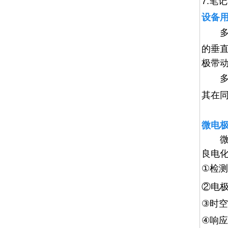
7.笔
设备
的垂
极带
其在
微电
良电
①
检测
②
电
③
时空
④
响
应