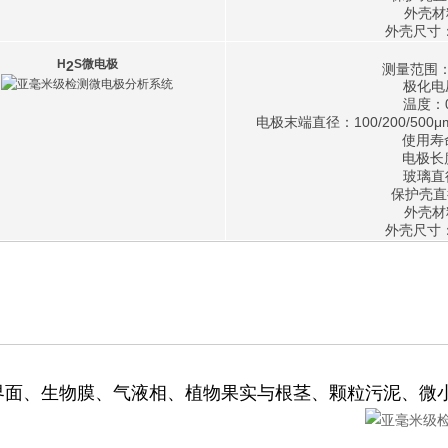
外壳
外壳尺寸：
H
S微电极
2
测量范围：10
极化电
温度：
电极末端直径：100/200/50
使用寿命
电极长
玻璃直
保护壳直
外壳
外壳尺寸：
界面、生物膜、气液相、植物果实与根茎、颗粒污泥、微