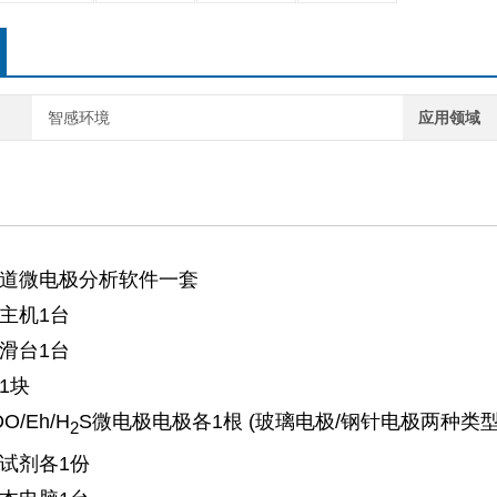
智感环境
应用领域
：
通道微电极分析软件一套
备主机1台
性滑台1台
座1块
DO/Eh/H
S微电极
电极各1根 (玻璃电极/钢针电极两种类
2
冲试剂各1份