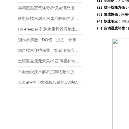
（1）免维护：
无需电
高精度温室气体分析仪如何应用在4000m深海探测中？
（2）抗干扰能力强：
（3）集成性强：
采用
微电极技术测量水体溶解氧的误差溯源与精准优化策略
（4）快速响应：
T9
（5）自动温度补偿：
HR-Peeper 孔隙水采样器湿地土壤或沉积物可溶性目标物质
别只看清澈！DO值、浊度、余氯……6大指标告诉你水有多“干净”
国产技术守护渔业：智感便携溶氧仪让淡水养殖溶氧监测更高效
土壤重金属元素采样器 薄膜扩散梯度装置DGT
平面光极技术解析沉积物微尺度动态：DO与pH参数的分布特征及变化规律
长寿命+抗干扰双核心赋能UV法COD检测仪精准监控