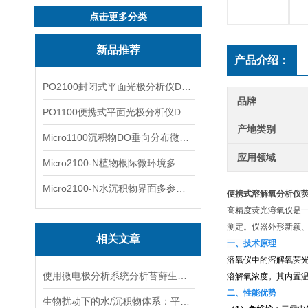
点击更多分类
新品推荐
产品介绍：
PO2100封闭式平面光极分析仪DO二维成像
品牌
PO1100便携式平面光极分析仪DO二维成像
产地类别
Micro1100沉积物DO垂向分布微电极测量系统
应用领域
Micro2100-N植物根际微环境多通道微电极分析系统
Micro2100-N水沉积物界面多参数微电极分析系统
便携式溶解氧分析仪
高精度荧光溶氧仪是
测定。仪器外形新颖
相关文章
一、技术原理
溶氧仪中的溶解氧荧
使用微电极分析系统分析苔藓生长周期内DO的变化
溶解氧浓度。其内置
二、性能优势
生物扰动下的水/沉积物体系：平面光极技术揭示的新视角