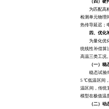
（四）硬
为匹配高
检测单元物理
热传导延迟；
四、优化
为量化优
统线性补偿算
高温三类工况
（一）稳
稳态试验结
5 ℃低温区间，
温区间，传统算
模型在极值温
（二）动