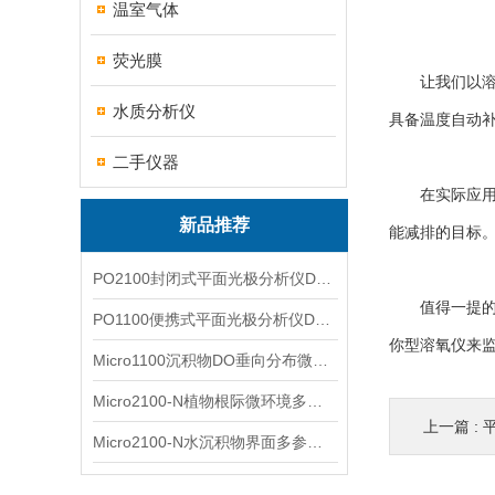
温室气体
荧光膜
让我们以溶解
水质分析仪
具备温度自动
二手仪器
在实际应用场
新品推荐
能减排的目标
PO2100封闭式平面光极分析仪DO二维成像
值得一提的是
PO1100便携式平面光极分析仪DO二维成像
你型溶氧仪来
Micro1100沉积物DO垂向分布微电极测量系统
Micro2100-N植物根际微环境多通道微电极分析系统
上一篇 :
Micro2100-N水沉积物界面多参数微电极分析系统