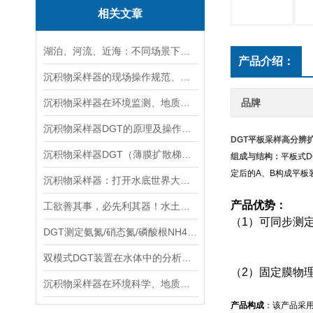
相关文章
湖泊、河流、近海：不同场景下沉积物采样器的选型方案
产品介绍：
沉积物采样器的现场操作规范、样品保存与运输技术要点指南
沉积物采样器在环境监测、地质调查与生态研究中的关键作用
品牌
沉积物采样器DGT的原理及操作方法
DGT平板采样高分辨
沉积物采样器DGT（薄膜扩散梯度）在多种环境介质中都有应用
组成与结构：
平板式D
定后的
A
、
B
构成平板
沉积物采样器：打开水底世界大门的重要工具
产品优势：
工欲善其事，必先利其器！水土采样需要哪些高效“装备”？
（1）
可同步测定Fe,
DGT测定氨氮/硝态氮/磷酸根NH4+/NO3-/PO43-
双模式DGT装置在水体中的分析实验与操作流程分享
（2）
固定膜物
沉积物采样器在环境科学、地质学和生物学等领域中被广泛使用
产品构成
：该产品采