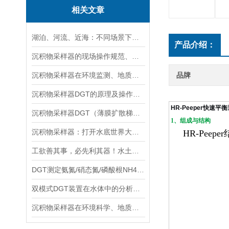
相关文章
湖泊、河流、近海：不同场景下沉积物采样器的选型方案
产品介绍：
沉积物采样器的现场操作规范、样品保存与运输技术要点指南
沉积物采样器在环境监测、地质调查与生态研究中的关键作用
品牌
沉积物采样器DGT的原理及操作方法
HR-Peeper快速
沉积物采样器DGT（薄膜扩散梯度）在多种环境介质中都有应用
1、组成与结构
沉积物采样器：打开水底世界大门的重要工具
HR-Peeper
工欲善其事，必先利其器！水土采样需要哪些高效“装备”？
DGT测定氨氮/硝态氮/磷酸根NH4+/NO3-/PO43-
双模式DGT装置在水体中的分析实验与操作流程分享
沉积物采样器在环境科学、地质学和生物学等领域中被广泛使用