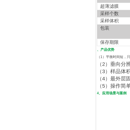
超薄滤膜
采样个数
采样体积
包装
保存期限
、产品优势
（
1
）平衡时间短，
（
2
）垂向分
（
3
）样品体
（
4
）最外层
（
5
）操作简
4、应用场景与案例