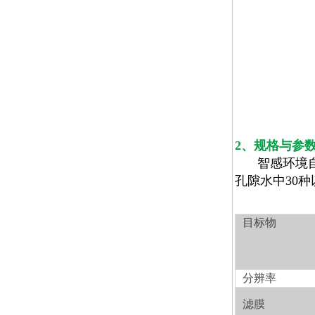
2
、规格与参
智感环境
孔隙水中
30
种
目标物
分辨率
滤膜