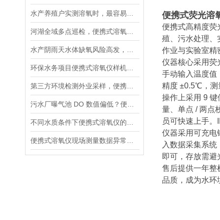
水产养殖户实测溶氧时，最容易忽略的5个细节
便携式荧光溶
便携式高精度荧
河湖全域多点巡检，便携式溶氧仪标准化作业流程指南
殖、污水处理、
水产阴雨天水体缺氧风险高发，荧光便携式溶氧仪成塘口管控刚需
作业与实验室精
仪器核心采用荧
环保水务项目便携式溶氧仪样机实测方案，测试重点梳理
手动输入温度值，操作
精度 ±0.5
第三方环境检测外业采样，便携式溶氧仪核心参数筛选标准
操作上采用 9
污水厂曝气池 DO 数值偏低？便携式溶氧仪现场排查操作流程
量、单点 / 
员可快速上手。
不同水质条件下便携式溶氧仪的参数设置方法
仪器采用可充电锂
便携式溶氧仪现场测量数据异常的系统排查流程
入数据采集系统
即可，存放需避
售后提供一年整
品质，成为水环