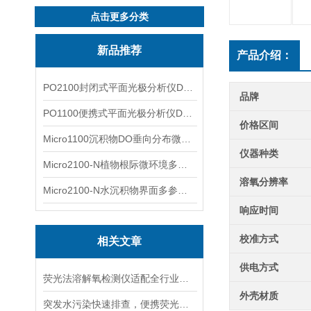
点击更多分类
新品推荐
产品介绍：
PO2100封闭式平面光极分析仪DO二维成像
品牌
PO1100便携式平面光极分析仪DO二维成像
价格区间
Micro1100沉积物DO垂向分布微电极测量系统
仪器种类
Micro2100-N植物根际微环境多通道微电极分析系统
溶氧分辨率
Micro2100-N水沉积物界面多参数微电极分析系统
响应时间
校准方式
相关文章
供电方式
荧光法溶解氧检测仪适配全行业现场快速巡检，对比传统电极凸显多重实操优势
外壳材质
突发水污染快速排查，便携荧光溶氧仪搭建首轮监测体系