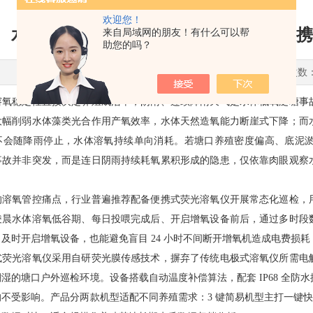
欢迎您！
水产阴雨天水体缺氧风险高发，荧光便携
来自局域网的朋友！有什么可以帮
助您的吗？
更新时间：2026-07-08 点击次数
溶氧稳定性直接决定养殖成活率，阴雨、连续降雨天气是水体低氧泛塘事
大幅削弱水体藻类光合作用产氧效率，水体天然造氧能力断崖式下降；而
不会随降雨停止，水体溶氧持续单向消耗。若塘口养殖密度偏高、底泥
事故并非突发，而是连日阴雨持续耗氧累积形成的隐患，仅依靠肉眼观察
。
的溶氧管控痛点，行业普遍推荐配备便携式荧光溶氧仪开展常态化巡检，
凌晨水体溶氧低谷期、每日投喂完成后、开启增氧设备前后，通过多时段
及时开启增氧设备，也能避免盲目 24 小时不间断开增氧机造成电费损
式荧光溶氧仪采用自研荧光膜传感技术，摒弃了传统电极式溶氧仪所需电
湿的塘口户外巡检环境。设备搭载自动温度补偿算法，配套 IP68 全防水
不受影响。产品分两款机型适配不同养殖需求：3 键简易机型主打一键快