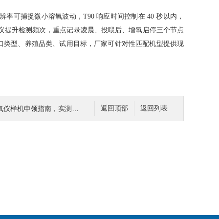
度分辨率可捕捉微小溶氧波动，T90 响应时间控制在 40 秒以内，
气建议提升检测频次，重点记录凌晨、投喂后、增氧启停三个节点
口类型、养殖品类、试用目标，厂家可针对性匹配机型提供现
申领指南，实测前需求梳理与机型匹配
返回顶部
返回列表