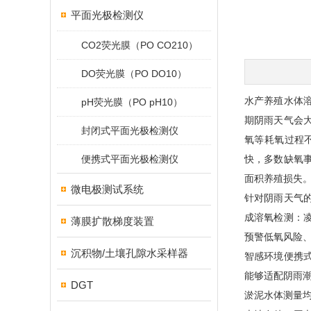
平面光极检测仪
CO2荧光膜（PO CO210）
DO荧光膜（PO DO10）
水产养殖水体
pH荧光膜（PO pH10）
期阴雨天气会
封闭式平面光极检测仪
氧等耗氧过程
便携式平面光极检测仪
快，多数缺氧
面积养殖损失
微电极测试系统
针对阴雨天气
成溶氧检测：
薄膜扩散梯度装置
预警低氧风险、
沉积物/土壤孔隙水采样器
智感环境便携
能够适配阴雨潮
DGT
淤泥水体测量均