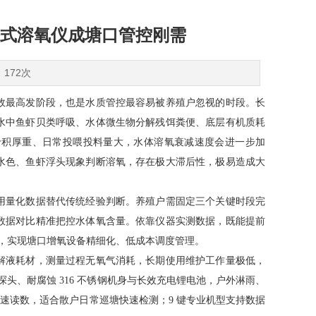
式溶氧仪成塘口管控刚需
：172次
故最高发阶段，也是水质管控最容易被养殖户忽视的时段。长
水中鱼虾贝类呼吸、水体微生物分解残饵粪便、底层有机质耗
淤积厚重、日常投喂投料量大，水体溶氧衰减速度会进一步加
水色、鱼虾浮头现象判断溶氧，存在极大滞后性，极易造成大
用量化数据替代传统经验判断。养殖户需固定三个关键时段完
数据对比精准把控水体氧含量。依靠仪器实测数据，既能提前
耗，实现塘口增氧设备精细化、低成本调度管理。
解液耗材，测量过程无氧气消耗，长期使用维护工作量极低，
探头、耐腐蚀 316 不锈钢机身与长效充电锂电池，户外淋雨、
速读数，适合散户日常巡塘快速检测；9 键专业机型支持数据