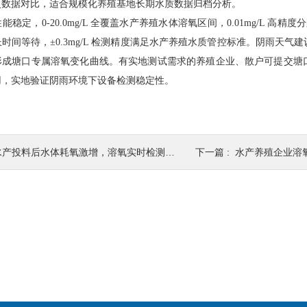
史数据对比，适合规模化养殖基地长期水质数据归档分析。
稳定，0-20.0mg/L 全覆盖水产养殖水体溶氧区间，0.01mg/L 高精
时间等待，±0.3mg/L 检测精度满足水产养殖水质管控标准。阴雨天
形成塘口专属溶氧变化曲线。有实地测试需求的养殖企业、散户可提交塘
用，实地验证阴雨环境下设备检测稳定性。
产投料后水体耗氧激增，溶氧实时检测优化投喂与增氧管理
下一篇 :
水产养殖企业溶氧仪样机