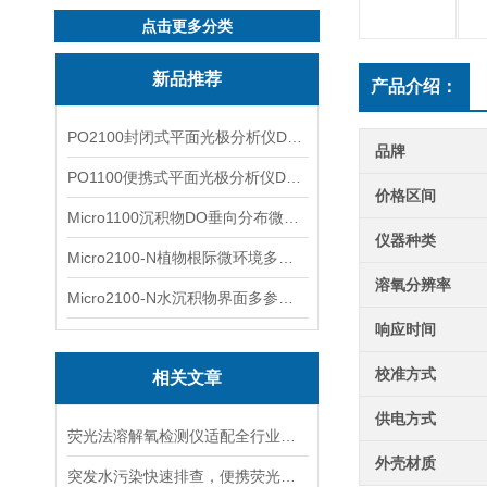
点击更多分类
新品推荐
产品介绍：
PO2100封闭式平面光极分析仪DO二维成像
品牌
PO1100便携式平面光极分析仪DO二维成像
价格区间
Micro1100沉积物DO垂向分布微电极测量系统
仪器种类
Micro2100-N植物根际微环境多通道微电极分析系统
溶氧分辨率
Micro2100-N水沉积物界面多参数微电极分析系统
响应时间
校准方式
相关文章
供电方式
荧光法溶解氧检测仪适配全行业现场快速巡检，对比传统电极凸显多重实操优势
外壳材质
突发水污染快速排查，便携荧光溶氧仪搭建首轮监测体系