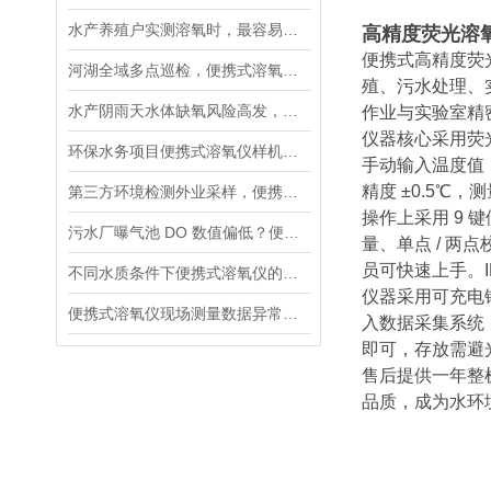
水产养殖户实测溶氧时，最容易忽略的5个细节
高精度荧光溶
便携式高精度荧
河湖全域多点巡检，便携式溶氧仪标准化作业流程指南
殖、污水处理、
水产阴雨天水体缺氧风险高发，荧光便携式溶氧仪成塘口管控刚需
作业与实验室精
仪器核心采用荧
环保水务项目便携式溶氧仪样机实测方案，测试重点梳理
手动输入温度值，操作
精度 ±0.5
第三方环境检测外业采样，便携式溶氧仪核心参数筛选标准
操作上采用 9
污水厂曝气池 DO 数值偏低？便携式溶氧仪现场排查操作流程
量、单点 / 
员可快速上手。
不同水质条件下便携式溶氧仪的参数设置方法
仪器采用可充电锂
便携式溶氧仪现场测量数据异常的系统排查流程
入数据采集系统
即可，存放需避
售后提供一年整
品质，成为水环