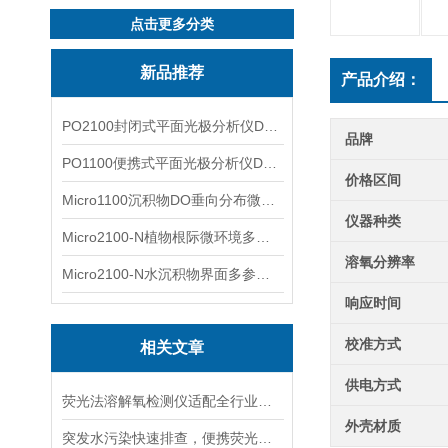
点击更多分类
新品推荐
产品介绍：
PO2100封闭式平面光极分析仪DO二维成像
品牌
PO1100便携式平面光极分析仪DO二维成像
价格区间
Micro1100沉积物DO垂向分布微电极测量系统
仪器种类
Micro2100-N植物根际微环境多通道微电极分析系统
溶氧分辨率
Micro2100-N水沉积物界面多参数微电极分析系统
响应时间
校准方式
相关文章
供电方式
荧光法溶解氧检测仪适配全行业现场快速巡检，对比传统电极凸显多重实操优势
外壳材质
突发水污染快速排查，便携荧光溶氧仪搭建首轮监测体系