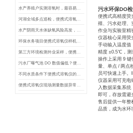
水产养殖户实测溶氧时，最容易忽略的5个细节
污水环保DO检
便携式高精度荧
河湖全域多点巡检，便携式溶氧仪标准化作业流程指南
殖、污水处理、
水产阴雨天水体缺氧风险高发，荧光便携式溶氧仪成塘口管控刚需
作业与实验室精
仪器核心采用荧
环保水务项目便携式溶氧仪样机实测方案，测试重点梳理
手动输入温度值，操作
精度 ±0.5
第三方环境检测外业采样，便携式溶氧仪核心参数筛选标准
操作上采用 9
污水厂曝气池 DO 数值偏低？便携式溶氧仪现场排查操作流程
量、单点 / 
员可快速上手。
不同水质条件下便携式溶氧仪的参数设置方法
仪器采用可充电锂
便携式溶氧仪现场测量数据异常的系统排查流程
入数据采集系统
即可，存放需避
售后提供一年整
品质，成为水环