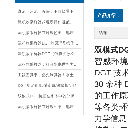
湖泊、河流、近海：不同场景下沉积物采样器的选型方案
产品介绍：
沉积物采样器的现场操作规范、样品保存与运输技术要点指南
沉积物采样器在环境监测、地质调查与生态研究中的关键作用
品牌
沉积物采样器DGT的原理及操作方法
双模式D
沉积物采样器DGT（薄膜扩散梯度）在多种环境介质中都有应用
智感环境
沉积物采样器：打开水底世界大门的重要工具
DGT 
工欲善其事，必先利其器！水土采样需要哪些高效“装备”？
30 余
DGT测定氨氮/硝态氮/磷酸根NH4+/NO3-/PO43-
的工作原
双模式DGT装置在水体中的分析实验与操作流程分享
等各类环
沉积物采样器在环境科学、地质学和生物学等领域中被广泛使用
力学信息