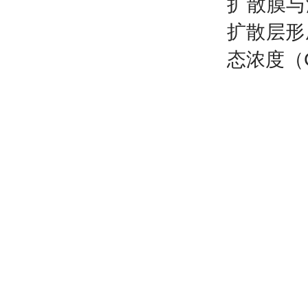
扩散膜与
扩散层形
态浓度（