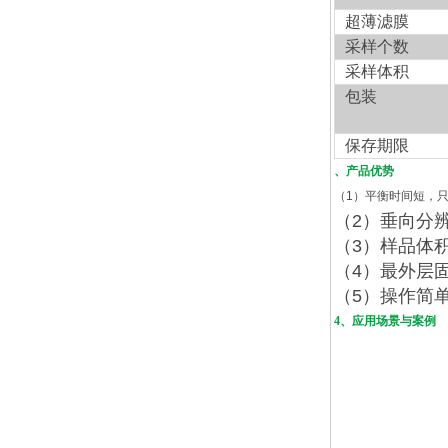
超薄滤膜
采样个数
采样体积
包装
保存期限
、产品优势
（
1
）平衡时间短，
（
2
）垂向分
（
3
）样品体
（
4
）最外层
（
5
）操作简
4、应用场景与案例