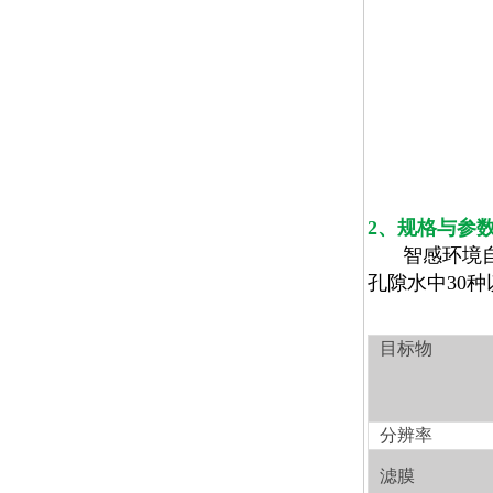
2
、规格与参
智感环境
孔隙水中
30
种
目标物
分辨率
滤膜