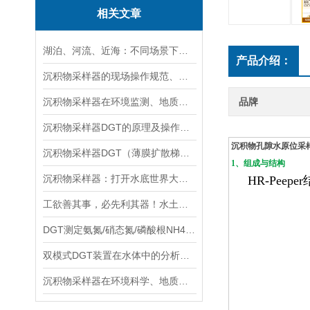
相关文章
湖泊、河流、近海：不同场景下沉积物采样器的选型方案
产品介绍：
沉积物采样器的现场操作规范、样品保存与运输技术要点指南
沉积物采样器在环境监测、地质调查与生态研究中的关键作用
品牌
沉积物采样器DGT的原理及操作方法
沉积物孔隙水原位采样器
沉积物采样器DGT（薄膜扩散梯度）在多种环境介质中都有应用
1、组成与结构
沉积物采样器：打开水底世界大门的重要工具
HR-Peeper
工欲善其事，必先利其器！水土采样需要哪些高效“装备”？
DGT测定氨氮/硝态氮/磷酸根NH4+/NO3-/PO43-
双模式DGT装置在水体中的分析实验与操作流程分享
沉积物采样器在环境科学、地质学和生物学等领域中被广泛使用