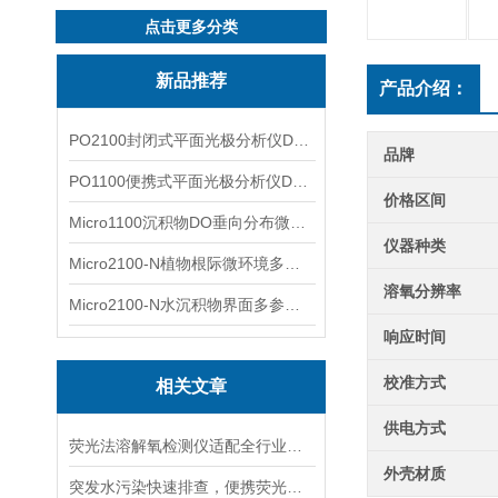
点击更多分类
新品推荐
产品介绍：
PO2100封闭式平面光极分析仪DO二维成像
品牌
PO1100便携式平面光极分析仪DO二维成像
价格区间
Micro1100沉积物DO垂向分布微电极测量系统
仪器种类
Micro2100-N植物根际微环境多通道微电极分析系统
溶氧分辨率
Micro2100-N水沉积物界面多参数微电极分析系统
响应时间
校准方式
相关文章
供电方式
荧光法溶解氧检测仪适配全行业现场快速巡检，对比传统电极凸显多重实操优势
外壳材质
突发水污染快速排查，便携荧光溶氧仪搭建首轮监测体系