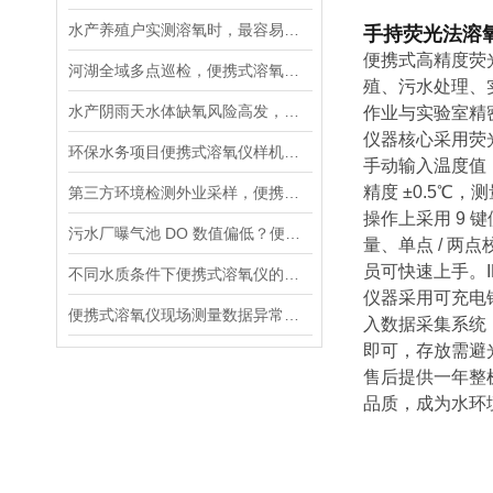
水产养殖户实测溶氧时，最容易忽略的5个细节
手持荧光法溶
便携式高精度荧
河湖全域多点巡检，便携式溶氧仪标准化作业流程指南
殖、污水处理、
水产阴雨天水体缺氧风险高发，荧光便携式溶氧仪成塘口管控刚需
作业与实验室精
仪器核心采用荧
环保水务项目便携式溶氧仪样机实测方案，测试重点梳理
手动输入温度值，操作
精度 ±0.5
第三方环境检测外业采样，便携式溶氧仪核心参数筛选标准
操作上采用 9
污水厂曝气池 DO 数值偏低？便携式溶氧仪现场排查操作流程
量、单点 / 
员可快速上手。
不同水质条件下便携式溶氧仪的参数设置方法
仪器采用可充电锂
便携式溶氧仪现场测量数据异常的系统排查流程
入数据采集系统
即可，存放需避
售后提供一年整
品质，成为水环