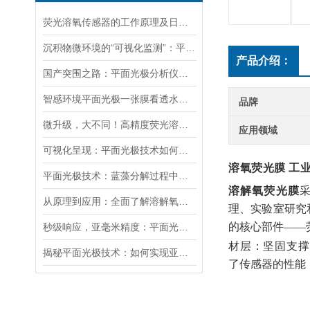
荧光溶氧传感器的工作原理及日常维护要点
沉积物微环境的“可视化监测”：平面光极技术如何破解关键参数监测难题
产品介绍：
国产突围之路：平面光极分析仪的自主创新与产业化挑战
智感环境平面光极一张膜看透水土 “呼吸”，精准锁定 DO、pH、CO₂
品牌
微升级，大不同！高精度荧光溶氧仪如何突破传统测量瓶颈？
应用领域
可视化呈现：平面光极技术如何助力水土环境精细检测？
溶氧荧光膜 工
平面光极技术：蓝藻分解过程中监测DO和pH值高分辨变化的研究
溶解氧荧光膜
从原理到应用：全面了解溶解氧荧光膜在水质监测中的作用
理、实验室研究
的核心部件——
秒级响应，亚毫米精度：平面光极技术在水土环境监测中的最新应用
材层
：坚固支撑
揭秘平面光极技术：如何实现亚毫米尺度上的根际过程监测
了传感器的性能