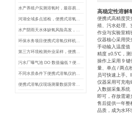
水产养殖户实测溶氧时，最容易忽略的5个细节
高稳定性溶解
便携式高精度荧
河湖全域多点巡检，便携式溶氧仪标准化作业流程指南
殖、污水处理、
水产阴雨天水体缺氧风险高发，荧光便携式溶氧仪成塘口管控刚需
作业与实验室精
仪器核心采用荧
环保水务项目便携式溶氧仪样机实测方案，测试重点梳理
手动输入温度值，操作
第三方环境检测外业采样，便携式溶氧仪核心参数筛选标准
精度 ±0.5
操作上采用 9
污水厂曝气池 DO 数值偏低？便携式溶氧仪现场排查操作流程
量、单点 / 
不同水质条件下便携式溶氧仪的参数设置方法
员可快速上手。
仪器采用可充电锂
便携式溶氧仪现场测量数据异常的系统排查流程
入数据采集系统
即可，存放需避
售后提供一年整
品质，成为水环