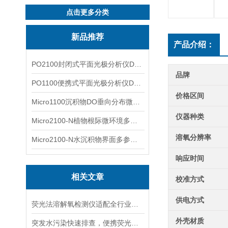
点击更多分类
新品推荐
产品介绍：
PO2100封闭式平面光极分析仪DO二维成像
品牌
PO1100便携式平面光极分析仪DO二维成像
价格区间
Micro1100沉积物DO垂向分布微电极测量系统
仪器种类
Micro2100-N植物根际微环境多通道微电极分析系统
溶氧分辨率
Micro2100-N水沉积物界面多参数微电极分析系统
响应时间
相关文章
校准方式
供电方式
荧光法溶解氧检测仪适配全行业现场快速巡检，对比传统电极凸显多重实操优势
外壳材质
突发水污染快速排查，便携荧光溶氧仪搭建首轮监测体系