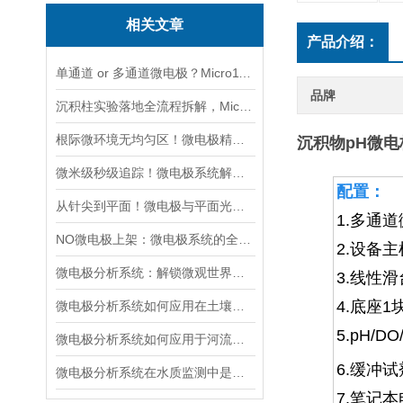
相关文章
产品介绍：
单通道 or 多通道微电极？Micro1100-N与Micro2100-N采购选型实用指南
品牌
沉积柱实验落地全流程拆解，Micro1100-N快速产出可靠界面剖面数据
根际微环境无均匀区！微电极精准测绘植物根系周边化学梯度
沉积物pH微电
微米级秒级追踪！微电极系统解锁水质监测「超能力」
配置：
从针尖到平面！微电极与平面光极，谁更懂微观环境的“隐秘角落”
1.多通
NO微电极上架：微电极系统的全新升级与应用拓展
2.设备主
微电极分析系统：解锁微观世界的监测利器
3.线性滑
4.底座1
微电极分析系统如何应用在土壤孔隙水中的氧化还原电位（Eh）的监测中？
5.
pH/DO
微电极分析系统如何应用于河流和湖泊的污染监测？
6.缓冲试
微电极分析系统在水质监测中是如何工作的？
7.笔记本