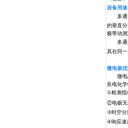
设备用途
多通
的垂直分
极带动测
多通
其在同一
微电极优
微电
良电化学
①
检测指
②
电极
无
③
时空分
④
响
应速