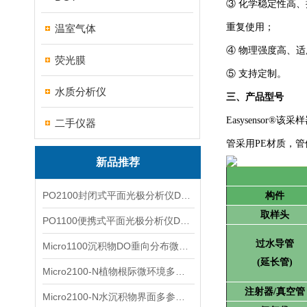
③ 化学稳定性高
重复使用
；
温室气体
④ 物理强度高、
荧光膜
⑤
支持定制。
水质分析仪
三、产品型号
Easysensor®
该采样
二手仪器
管采用PE材质，
新品推荐
PO2100封闭式平面光极分析仪DO二维成像
构件
取样头
PO1100便携式平面光极分析仪DO二维成像
过水导管
Micro1100沉积物DO垂向分布微电极测量系统
(延长管)
Micro2100-N植物根际微环境多通道微电极分析系统
注射器/真空管
Micro2100-N水沉积物界面多参数微电极分析系统