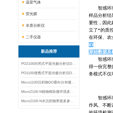
温室气体
智感环
荧光膜
样品分析结
要性，因此
水质分析仪
立了*的质
二手仪器
在环保、农
03
新品推荐
原始数据及
智感环
PO2100封闭式平面光极分析仪DO二维成像
得一份完整
PO1100便携式平面光极分析仪DO二维成像
务模式不仅
Micro1100沉积物DO垂向分布微电极测量系统
Micro2100-N植物根际微环境多通道微电极分析系统
智感环
Micro2100-N水沉积物界面多参数微电极分析系统
作风、不断
的
环境检测