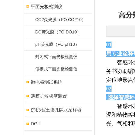
平面光极检测仪
高分
CO2荧光膜（PO CO210）
DO荧光膜（PO DO10）
01
pH荧光膜（PO pH10）
用专业诠释
封闭式平面光极检测仪
智感环
便携式平面光极检测仪
务书协助编
定位地形点
微电极测试系统
02
薄膜扩散梯度装置
选择智感环
智感环
沉积物/土壤孔隙水采样器
泥和植物等
光、气相和
DGT