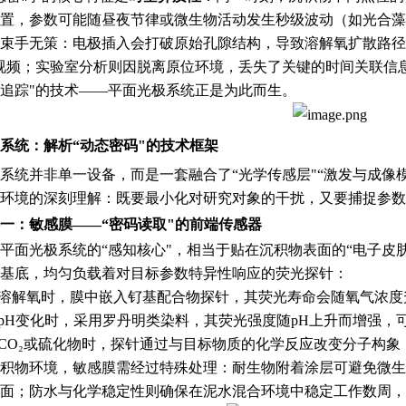
置，参数可能随昼夜节律或微生物活动发生秒级波动（如光合藻类活
束手无策：电极插入会打破原始孔隙结构，导致溶解氧扩散路径
视频；实验室分析则因脱离原位环境，丢失了关键的时间关联信息
追踪"的技术——平面光极系统正是为此而生。
系统：解析“动态密码"的技术框架
系统并非单一设备，而是一套融合了“光学传感层"“激发与成像
环境的深刻理解：既要最小化对研究对象的干扰，又要捕捉参数
一：敏感膜——“密码读取"的前端传感器
平面光极系统的“感知核心"，相当于贴在沉积物表面的“电子皮
基底，均匀负载着对目标参数特异性响应的荧光探针：
溶解氧时，膜中嵌入钌基配合物探针，其荧光寿命会随氧气浓度
pH变化时，采用罗丹明类染料，其荧光强度随pH上升而增强，可精
CO₂或硫化物时，探针通过与目标物质的化学反应改变分子构
积物环境，敏感膜需经过特殊处理：耐生物附着涂层可避免微生
面；防水与化学稳定性则确保在泥水混合环境中稳定工作数周，