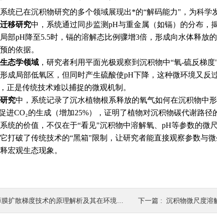
系统已在沉积物研究的多个领域展现出*的“解码能力"，为科学
迁移研究
中，系统通过同步监测pH与重金属（如镉）的分布，揭
局部pH降至5.5时，镉的溶解态比例骤增3倍，形成向水体释放
预的依据。
生态学领域
，研究者利用平面光极观察到沉积物中“氧-硫反梯度
形成局部低氧区，但同时产生硫酸使pH下降，这种微环境又反
"，正是传统技术难以捕捉的微观机制。
研究
中，系统记录了沉水植物根系释放的氧气如何在沉积物中形
时促进CO₂的生成（增加25%），证明了植物对沉积物碳代谢路径
系统的价值，不仅在于“看见"沉积物中溶解氧、pH等参数的微
它打破了传统技术的“黑箱"限制，让研究者能直接观察参数与
释宏观生态现象。
膜扩散梯度技术的原理解析及其在环境污染物有效性元素量化中的应用
下一篇 :
沉积物微尺度溶解氧与 pH 