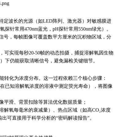
过特定波长的光源（如LED阵列、激光器）对敏感膜进
常用470nm蓝光，pH探针常用550nm绿光）。
光信号，每帧图像可覆盖数平方厘米的沉积物区域，分
可实现每秒20-50帧的动态拍摄，捕捉溶解氧因生物
）下仍能获取清晰信号，避免漏检关键细节。
才能转化为浓度分布。这一过程依赖三个核心步骤：
如在已知溶解氧浓度的溶液中测定荧光寿命），将图像
像平滑、背景扣除等算法优化数据质量；
溶解氧每毫米的衰减量）、热点区域（如高CO₂浓度
输出可直接用于科学分析的“密码解读报告"。