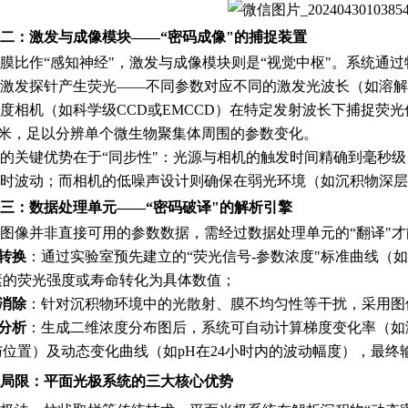
二：激发与成像模块——“密码成像"的捕捉装置
膜比作“感知神经"，激发与成像模块则是“视觉中枢"。系统通
激发探针产生荧光——不同参数对应不同的激发光波长（如溶解氧探针
度相机（如科学级CCD或EMCCD）在特定发射波长下捕捉荧
0微米，足以分辨单个微生物聚集体周围的参数变化。
的关键优势在于“同步性"：光源与相机的触发时间精确到毫秒级，
时波动；而相机的低噪声设计则确保在弱光环境（如沉积物深层
三：数据处理单元——“密码破译"的解析引擎
图像并非直接可用的参数数据，需经过数据处理单元的“翻译"
转换
：通过实验室预先建立的“荧光信号-参数浓度"标准曲线（
素的荧光强度或寿命转化为具体数值；
消除
：针对沉积物环境中的光散射、膜不均匀性等干扰，采用图
分析
：生成二维浓度分布图后，系统可自动计算梯度变化率（如
位置）及动态变化曲线（如pH在24小时内的波动幅度），最终
局限：平面光极系统的三大核心优势