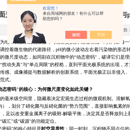
欢迎您！
面光极技术解析沉积物微尺度动态：DO与
来自局域网的朋友！有什么可以帮
助您的吗？
更新时间：2025-11-12 点击次数
为地球表层系统物质循环与能量交换的“隐秘枢纽"，其内部每
调控着微生物的代谢路径，pH的微小波动左右着污染物的形态转
的微尺度动态，如同刻在沉积物中的“动态密码"，破译它们是
“扰动失真"与“单点局限"的桎梏，直到平面光极系统的出现，才
传感、成像捕捉与数据解析的创新系统，平面光极正以非侵入、
范式。
动态密码"的核心：为何微尺度变化如此关键？
的毫米级空间里，隐藏着决定宏观生态过程的微观机制。溶解氧
内），划分了硝化菌与反硝化菌的“势力范围"，直接影响氮素的
位），足以改变重金属离子的吸附-解吸平衡，决定其是否释放到上
“碳汇"或“碳源"的功能定位。
态密码"的核心特征是
时空异质性
：同一时刻，沉积物不同点位的