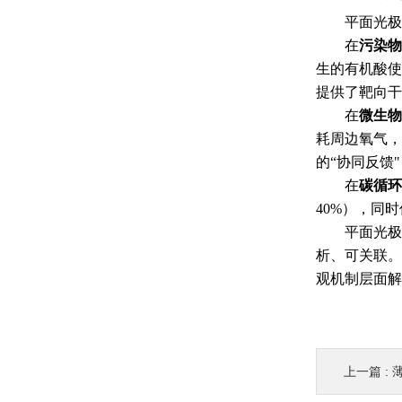
平面光极
在
污染物
生的有机酸使
提供了靶向干
在
微生物
耗周边氧气，
的“协同反馈
在
碳循环
40%），同
平面光极
析、可关联。
观机制层面解
上一篇 :
薄