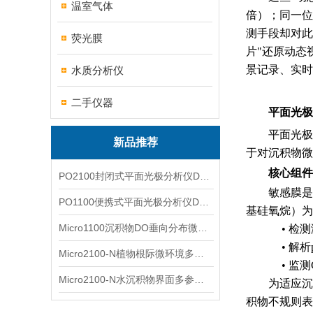
温室气体
倍）；同一位
测手段却对此
荧光膜
片"还原动态
景记录、实时
水质分析仪
二手仪器
平面光极
平面光极
新品推荐
于对沉积物微
核心组件
PO2100封闭式平面光极分析仪DO二维成像
敏感膜是
PO1100便携式平面光极分析仪DO二维成像
基硅氧烷）为
Micro1100沉积物DO垂向分布微电极测量系统
•
检测
•
解析
Micro2100-N植物根际微环境多通道微电极分析系统
•
监测
Micro2100-N水沉积物界面多参数微电极分析系统
为适应沉
积物不规则表