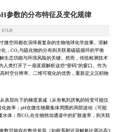
pH参数的分布特征及变化规律
：571次
一寸微空间都在演绎着复杂的生物地球化学故事。溶解
化，CO₂与硫化物的分布则关联着碳硫循环的平衡
理解生态功能与环境风险的关键。然而，传统检测技术
为人类打开了一扇直观解析这些“密码"的窗口。作为
高时空分辨率、二维可视化的优势，重新定义沉积物
从表层向下的梯度衰减（从有氧到厌氧的转变可能仅
转化效率；pH在微生物聚集体周围的局部波动（可能
覆水体；而CO₂在生物扰动通道中的扩散速率，则关联
参数可能存在数倍差异（如根系附近溶解氧比周边高3