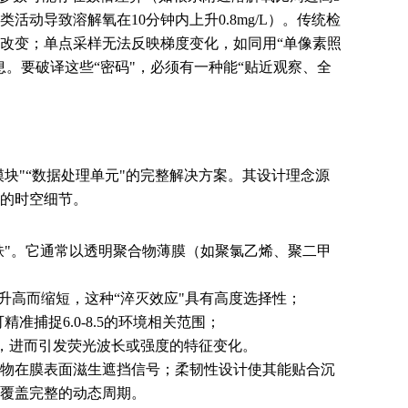
动导致溶解氧在10分钟内上升0.8mg/L）。传统检
改变；单点采样无法反映梯度变化，如同用“单像素照
。要破译这些“密码"，必须有一种能“贴近观察、全
模块"“数据处理单元"的完整解决方案。其设计理念源
的时空细节。
肤"。它通常以透明聚合物薄膜（如聚氯乙烯、聚二甲
升高而缩短，这种“淬灭效应"具有高度选择性；
准捕捉6.0-8.5的环境相关范围；
象，进而引发荧光波长或强度的特征变化。
物在膜表面滋生遮挡信号；柔韧性设计使其能贴合沉
覆盖完整的动态周期。