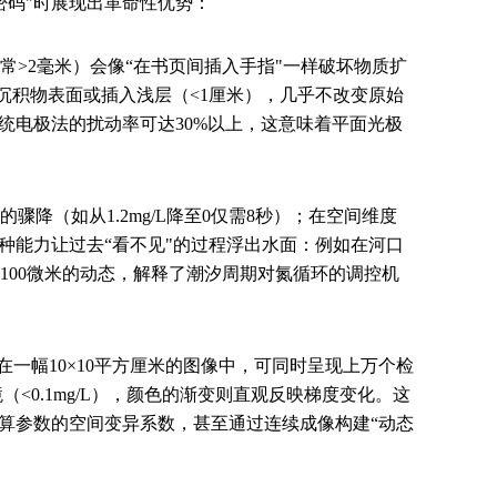
密码"时展现出革命性优势：
>2毫米）会像“在书页间插入手指"一样破坏物质扩
在沉积物表面或插入浅层（<1厘米），几乎不改变原始
统电极法的扰动率可达30%以上，这意味着平面光极
降（如从1.2mg/L降至0仅需8秒）；在空间维度
这种能力让过去“看不见"的过程浮出水面：例如在河口
100微米的动态，解释了潮汐周期对氮循环的调控机
在一幅10×10平方厘米的图像中，可同时呈现上万个检
<0.1mg/L），颜色的渐变则直观反映梯度变化。这
算参数的空间变异系数，甚至通过连续成像构建“动态