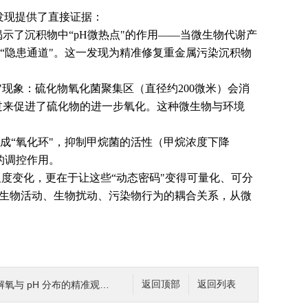
发现提供了直接证据：
示了沉积物中“pH微热点"的作用——当微生物代谢产
的“隐患通道"。这一发现为精准修复重金属污染沉积物
"现象：硫化物氧化菌聚集区（直径约200微米）会消
过来促进了硫化物的进一步氧化。这种微生物与环境
成“氧化环"，抑制甲烷菌的活性（甲烷浓度下降
的调控作用。
尺度变化，更在于让这些“动态密码"变得可量化、可分
微生物活动、生物扰动、污染物行为的耦合关系，从微
分布的精准观测：平面光极技术的应用与实践
返回顶部
返回列表