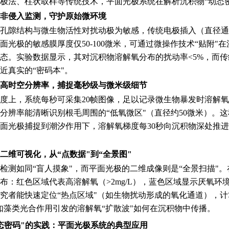
极法、柱状取样等传统技术，平面光极系统在解析沉积物“动态
非侵入监测，守护原始微环境
孔隙结构与微生物活性对扰动极为敏感，传统电极插入（直径通常
面光极的敏感膜厚度仅50-100微米，可通过微操作技术“贴附"
态。实验数据显示，其对沉积物溶解氧分布的扰动率<5%，而传
近真实的“密码本"。
高时空分辨率，捕捉毫秒级与微米级细节
度上，系统每秒可采集20帧图像，足以记录微生物暴发时溶解氧的骤
的分辨率能清晰识别根毛周围的“低氧微区"（直径约50微米）。
面光极捕捉到潮汐作用下，溶解氧梯度每30秒向沉积物深处推进
二维可视化，从“点数据"到“全景图"
检测如同“盲人摸象"，而平面光极的二维成像则是“全景扫描"。
布：红色区域代表高溶解氧（>2mg/L），蓝色区域显示厌氧环境（
究者能快速定位“热点区域"（如生物扰动形成的氧化通道），计
如藻类光合作用引发的溶解氧“扩散波"如何在沉积物中传播。
态密码"的实践：平面光极系统的典型应用