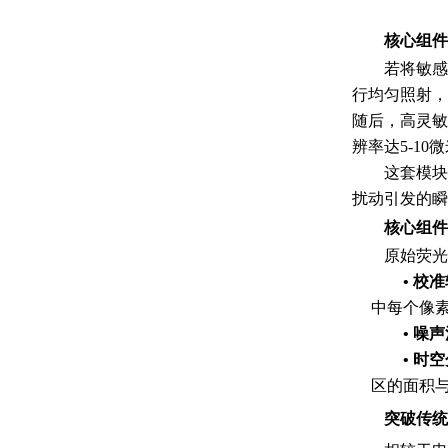
核心组件
若将敏感
行均匀照射，
随后，高灵敏
辨率达5-1
这套模块
扰动引发的瞬
核心组件
原始荧光
•
校准
中每个像
•
噪声
•
时空
区的面积与
突破传统