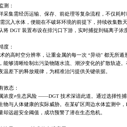
位监测：
样采集需经历运输、保存、前处理等复杂流程，不仅耗时
置只需沉入水体，便能在不破坏环境的前提下，持续收集数
队将 DGT 装置布设在排污口下游，实时捕捉到镉离子
空精度：
 技术的高时空分辨率，让重金属的每一次 “异动" 都无
，能够清晰绘制出污染物随水流、潮汐变化的扩散轨迹。在
夜温差下的释放规律，为精准治污提供关键依据。
物有效态：
属浓度≠生态风险 ——DGT 技术深谙此道。通过选择
生物与人体健康的实际威胁。在某矿区周边水体监测中，D
量却远超安全阈值，成功预警了潜在生态危机。