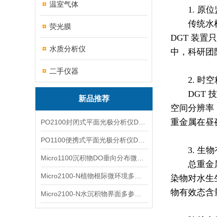
温室气体
1. 原
传统水
荧光膜
DGT 装
水质分析仪
中，科研团
二手仪器
2. 时
DGT
新品推荐
空间分辨率
重金属在昼
PO2100封闭式平面光极分析仪DO二维成像
PO1100便携式平面光极分析仪DO二维成像
3. 生
Micro1100沉积物DO垂向分布微电极测量系统
总重金
Micro2100-N植物根际微环境多通道微电极分析系统
染物对水生
物有效态含
Micro2100-N水沉积物界面多参数微电极分析系统