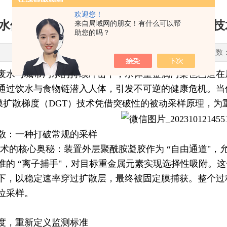
欢迎您！
水体污染多维度监测新突破：基于 DGT 
来自局域网的朋友！有什么可以帮
助您的吗？
更新时间：2025-11-25 点击次数
废水与城市污水的持续冲击下，水体重金属污染也已迫在
通过饮水与食物链潜入人体，引发不可逆的健康危机。当传
薄膜扩散梯度（DGT）技术凭借突破性的被动采样原理，
散：一种打破常规的采样
 技术的核心奥秘：装置外层聚酰胺凝胶作为 “自由通道"
准的 “离子捕手"，对目标重金属元素实现选择性吸附。
下，以稳定速率穿过扩散层，最终被固定膜捕获。整个过
位采样。
度，重新定义监测标准