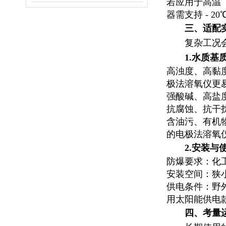
若应用于高温
器需支持 - 
三、适配
复杂工况
1.水质基
高浊度、高黏
极法溶氧仪更
强酸碱、高盐度
抗腐蚀、抗干
含油污、有机
的电极法溶氧
2.安装与
防爆要求：化工
安装空间：狭
供电条件：野
用太阳能供电
四、考量