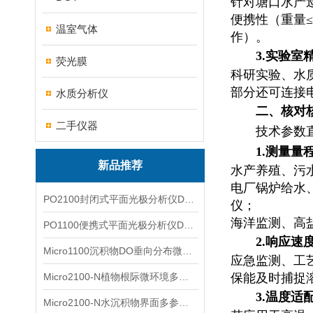
针对塘口水产
便携性（重量≤
温室气体
作）。
3.实验室
荧光膜
科研实验、水
部分还可连接
水质分析仪
二、核对
二手仪器
技术参数
1.测量量
新品推荐
水产养殖、污水处
电厂锅炉给水、
PO2100封闭式平面光极分析仪DO二维成像
仪；
海洋监测、高
PO1100便携式平面光极分析仪DO二维成像
2.响应速
Micro1100沉积物DO垂向分布微电极测量系统
应急监测、工艺
Micro2100-N植物根际微环境多通道微电极分析系统
保能及时捕捉溶
3.温度适
Micro2100-N水沉积物界面多参数微电极分析系统