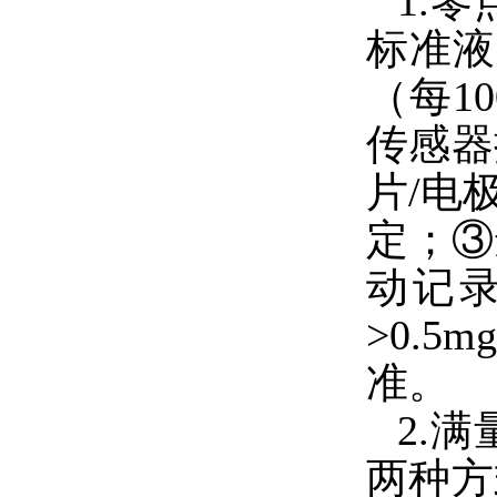
1.
零
标准液
（每
1
传感器
片
/
电
定；③
动记
>0.5mg
准。
2.
满
两种方