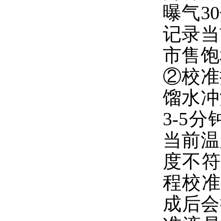
曝气
30
记录当
市售饱
②校准
馏水冲
3-5
分
当前温
度不符
程校准
成后会